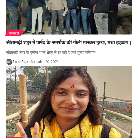
सीतामढी
सीतामढ़ी शहर में पार्षद के समर्थक की गोली मारकर हत्या, मचा हड़कंप।
सीतामढ़ी शहर के पुनौरा थाना क्षेत्र से आ रही है!जहां चुनाव परिणाम
…
Saroj Raja
December 30, 2022