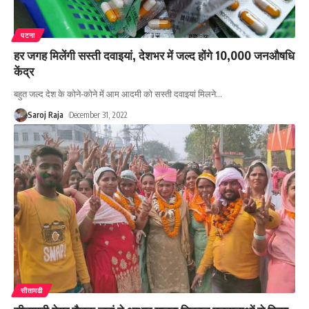
पटना
हर जगह मिलेंगी सस्ती दवाइयां, देशभर में जल्द होंगे 10,000 जनऔषधि
केंद्र
बहुत जल्द देश के कोने-कोने में आम आदमी को सस्ती दवाइयां मिलने
…
Saroj Raja
December 31, 2022
सीतामढी