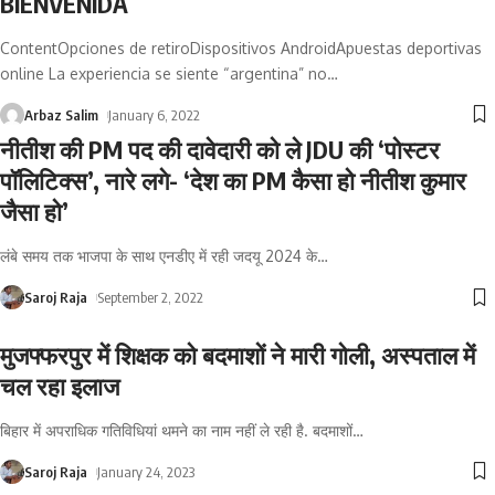
BIENVENIDA
ContentOpciones de retiroDispositivos AndroidApuestas deportivas
online La experiencia se siente “argentina” no
…
Arbaz Salim
January 6, 2022
नीतीश की PM पद की दावेदारी को ले JDU की ‘पोस्टर
पॉलिटिक्स’, नारे लगे- ‘देश का PM कैसा हो नीतीश कुमार
जैसा हो’
लंबे समय तक भाजपा के साथ एनडीए में रही जदयू 2024 के
…
Saroj Raja
September 2, 2022
मुजफ्फरपुर में शिक्षक को बदमाशों ने मारी गोली, अस्पताल में
चल रहा इलाज
बिहार में अपराधिक गतिविधियां थमने का नाम नहीं ले रही है. बदमाशों
…
Saroj Raja
January 24, 2023