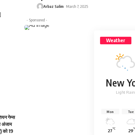
Arbaz Salim
March 7, 2025
- Sponsored -
Weather
New Y
Light Rai
Mon
Tue
शियन गेम्स
ा अंजाम
°C
°
27
29
र) को 19