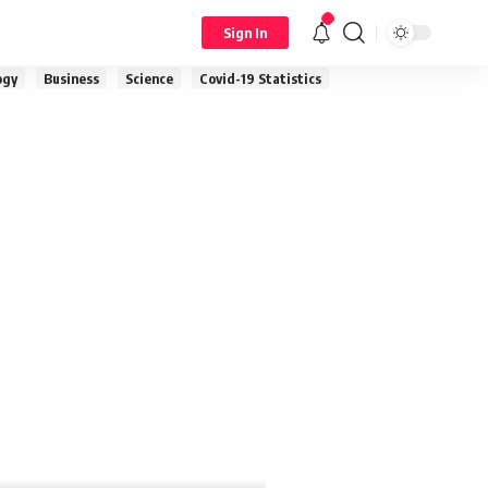
Sign In
ogy
Business
Science
Covid-19 Statistics