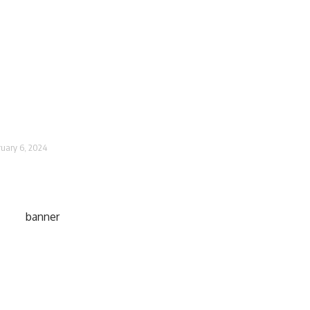
फरवरी के बाद जारी रहेंगी पेटीएम की यूपीआई
ाएं? कंपनी ने दिया बड़ा अपडेट
ruary 6, 2024
te an Amazing