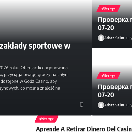
ब्रेकिंग न्यूज
Проверка п
07-20
Arbaz Salim
Jul
a zakłady sportowe w
2026 roku. Oferując licencjonowaną
wo, przyciąga uwagę graczy na całym
ब्रेकिंग न्यूज
 są dostępne w Godz Casino, aby
Проверка п
synowych, co można znaleźć na
07-20
Arbaz Salim
Jul
Arbaz Salim
Ju
ब्रेकिंग न्यूज
Aprende A Retirar Dinero Del Casin