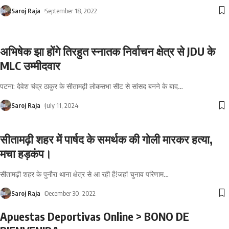
Saroj Raja
September 18, 2022
अभिषेक झा होंगे तिरहुत स्नातक निर्वाचन क्षेत्र से JDU के
MLC उम्मीदवार
पटना: देवेश चंद्र ठाकुर के सीतामढ़ी लोकसभा सीट से सांसद बनने के बाद
…
Saroj Raja
July 11, 2024
सीतामढ़ी शहर में पार्षद के समर्थक की गोली मारकर हत्या,
मचा हड़कंप।
सीतामढ़ी शहर के पुनौरा थाना क्षेत्र से आ रही है!जहां चुनाव परिणाम
…
Saroj Raja
December 30, 2022
Apuestas Deportivas Online > BONO DE