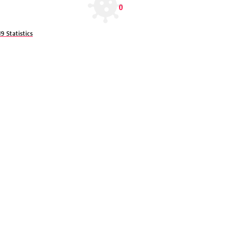
0
9 Statistics