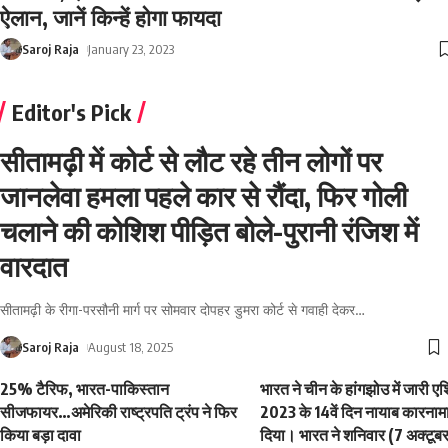
ऐलान, जानें किन्हें होगा फायदा
Saroj Raja
January 23, 2023
Editor's Pick
सीतामढ़ी में कोर्ट से लौट रहे तीन लोगों पर
जानलेवा हमला पहले कार से रौंदा, फिर गोली
चलाने की कोशिश पीड़ित बोले-पुरानी रंजिश में
वारदात
सीतामढ़ी के रीगा-परसौनी मार्ग पर सोमवार दोपहर डुमरा कोर्ट से गवाही देकर
…
Saroj Raja
August 18, 2025
25% टैरिफ, भारत-पाकिस्तान
भारत ने चीन के हांगझोउ में जारी ए
सीजफायर…अमेरिकी राष्ट्रपति ट्रंप ने फिर
2023 के 14वें दिन नायाब कारनाम
किया बड़ा दावा
दिया। भारत ने शनिवार (7 अक्टूब