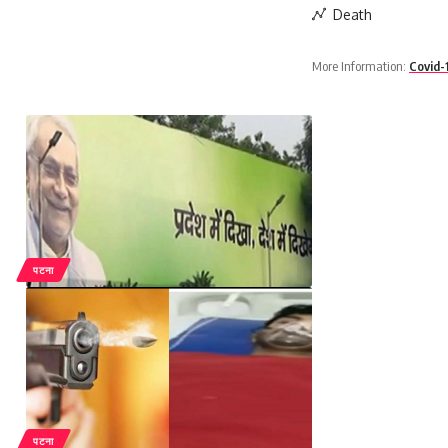
Death
More Information:
Covid-1
पटना
पटना