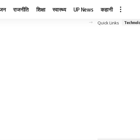
ंजन
राजनीति
शिक्षा
स्वास्थ्य
UP News
कहानी
Technol
Quick Links