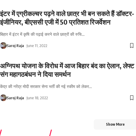
इंटर में एग्रीकल्चर पढ़ने वाले छात्र भी बन सकते हैं डॉक्टर-
इंजीनियर, बीएससी एजी में 50 प्रतिशत रिजर्वेशन
बिहार में इंटर में कृषि की पढ़ाई करने वाले छात्रों की रुचि
…
Saroj Raja
June 11, 2022
अग्निपथ योजना के विरोध में आज बिहार बंद का ऐलान, लेफ्ट
संग महागठबंधन ने दिया समर्थन
केंद्र की नरेंद्र मोदी सरकार सेना भर्ती की नई स्कीम को लेकर
…
Saroj Raja
June 18, 2022
Show More
What to Watch