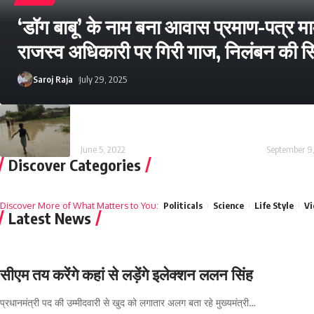
‘डॉग बाबू’ के नाम बना आवास प्रमाण-पत्र म
राजस्व अधिकारी पर गिरी गाज, निलंबन की 
Saroj Raja
July 29, 2025
सुरसंड में रातो नदी में उफान से कई इलाकों में
सीतामढ़ी जि
फैला बाढ़ का पानी
विरमित
June 5, 2022
September 9
Discover Categories
Discover More
of What Matters to You
:
Politicals
Science
Life Style
Vi
Latest News
सीएम तय करेंगे कहां से लड़ेंगे इलेक्शन ललन सिंह
प्रधानमंत्री पद की उम्मीदवारी से खुद को लगातार अलग बता रहे मुख्यमंत्री
…