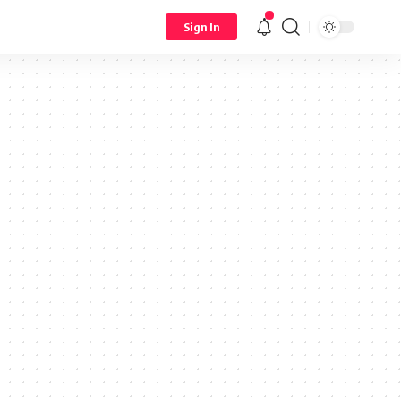
Sign In