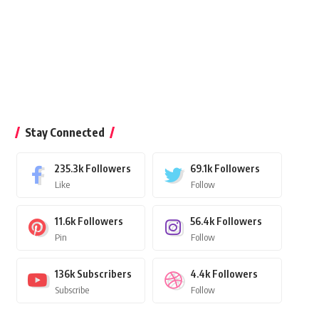
Stay Connected
235.3k
Followers
69.1k
Followers
Like
Follow
11.6k
Followers
56.4k
Followers
Pin
Follow
136k
Subscribers
4.4k
Followers
Subscribe
Follow