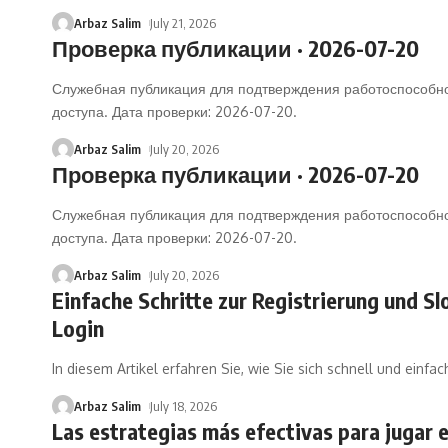
Arbaz Salim
July 21, 2026
Проверка публикации · 2026-07-20
Служебная публикация для подтверждения работоспособн
доступа. Дата проверки: 2026-07-20.
Arbaz Salim
July 20, 2026
Проверка публикации · 2026-07-20
Служебная публикация для подтверждения работоспособн
доступа. Дата проверки: 2026-07-20.
Arbaz Salim
July 20, 2026
Einfache Schritte zur Registrierung und S
Login
In diesem Artikel erfahren Sie, wie Sie sich schnell und einfa
Arbaz Salim
July 18, 2026
Las estrategias más efectivas para jugar 