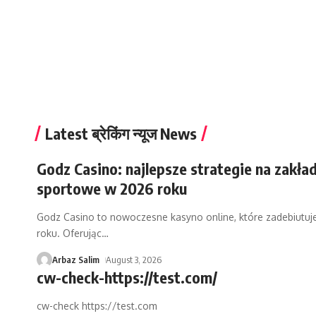
Latest ब्रेकिंग न्यूज News
Godz Casino: najlepsze strategie na zakła
sportowe w 2026 roku
Godz Casino to nowoczesne kasyno online, które zadebiutu
roku. Oferując
…
Arbaz Salim
August 3, 2026
cw-check-https://test.com/
cw-check https://test.com