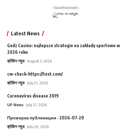
- Advertisement -
Latest News
Godz Casino: najlepsze strategie na zakłady sportowe w
2026 roku
ब्रेकिंग न्यूज
August 3, 2026
cw-check-https://test.com/
ब्रेकिंग न्यूज
July 21, 2026
Coronavirus disease 2019
UP News
July 21, 2026
Проверка публикации · 2026-07-20
ब्रेकिंग न्यूज
July 20, 2026