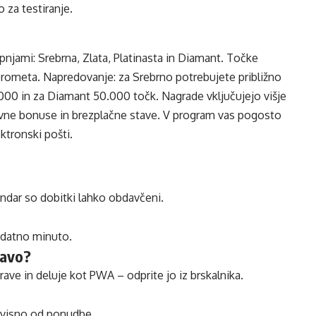
 za testiranje.
pnjami: Srebrna, Zlata, Platinasta in Diamant. Točke
 prometa. Napredovanje: za Srebrno potrebujete približno
.000 in za Diamant 50.000 točk. Nagrade vključujejo višje
zivne bonuse in brezplačne stave. V program vas pogosto
ktronski pošti.
vendar so dobitki lahko obdavčeni.
dodatno minuto.
ravo?
ave in deluje kot PWA – odprite jo iz brskalnika.
dvisno od ponudbe.