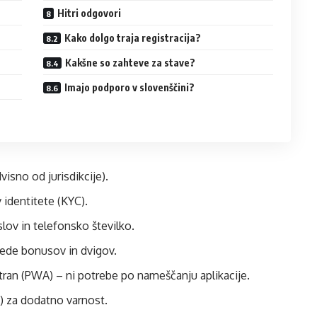
Hitri odgovori
Kako dolgo traja registracija?
Kakšne so zahteve za stave?
Imajo podporo v slovenščini?
dvisno od jurisdikcije).
 identitete (KYC).
lov in telefonsko številko.
lede bonusov in dvigov.
ran (PWA) – ni potrebe po nameščanju aplikacije.
) za dodatno varnost.