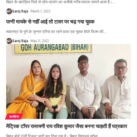
बिहार के खगड़िया जिले से प्रेम-प्रसंग का अजीबो-गरीब मामला सामने आया है।
…
Saroj Raja
March 1, 2023
पत्नी मायके से नहीं आई तो टावर पर चढ़ गया युवक
महाराष्ट्र के पुणे के जुन्नार एरिया का रहने वाला एक युवक शोले फिल्म की
…
Saroj Raja
May 21, 2022
खगड़िया
मैट्रिक टॉपर रामायणी राय रविश कुमार जैसा बनना चाहती हैं पत्रकार
बिहार बोर्ड 10वीं रिजल्ट जारी कर दिया गया है। बिहार विद्यालय परीक्षा
…