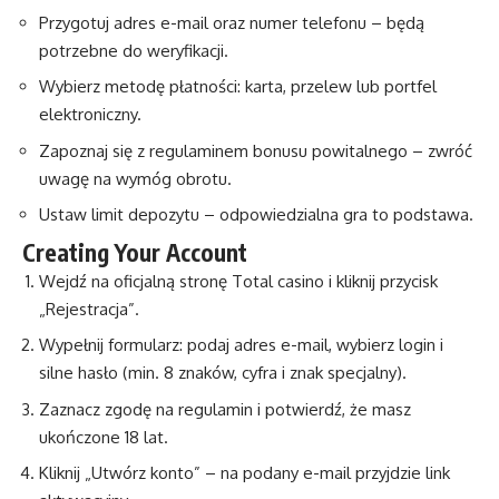
Przygotuj adres e-mail oraz numer telefonu – będą
potrzebne do weryfikacji.
Wybierz metodę płatności: karta, przelew lub portfel
elektroniczny.
Zapoznaj się z regulaminem bonusu powitalnego – zwróć
uwagę na wymóg obrotu.
Ustaw limit depozytu – odpowiedzialna gra to podstawa.
Creating Your Account
Wejdź na oficjalną stronę Total casino i kliknij przycisk
„Rejestracja”.
Wypełnij formularz: podaj adres e-mail, wybierz login i
silne hasło (min. 8 znaków, cyfra i znak specjalny).
Zaznacz zgodę na regulamin i potwierdź, że masz
ukończone 18 lat.
Kliknij „Utwórz konto” – na podany e-mail przyjdzie link