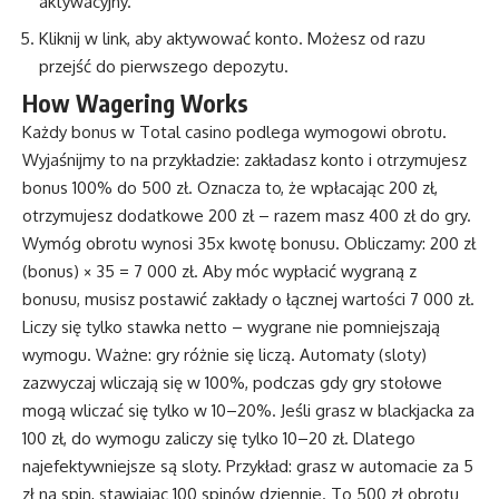
aktywacyjny.
Kliknij w link, aby aktywować konto. Możesz od razu
przejść do pierwszego depozytu.
How Wagering Works
Każdy bonus w Total casino podlega wymogowi obrotu.
Wyjaśnijmy to na przykładzie: zakładasz konto i otrzymujesz
bonus 100% do 500 zł. Oznacza to, że wpłacając 200 zł,
otrzymujesz dodatkowe 200 zł – razem masz 400 zł do gry.
Wymóg obrotu wynosi 35x kwotę bonusu. Obliczamy: 200 zł
(bonus) × 35 = 7 000 zł. Aby móc wypłacić wygraną z
bonusu, musisz postawić zakłady o łącznej wartości 7 000 zł.
Liczy się tylko stawka netto – wygrane nie pomniejszają
wymogu. Ważne: gry różnie się liczą. Automaty (sloty)
zazwyczaj wliczają się w 100%, podczas gdy gry stołowe
mogą wliczać się tylko w 10–20%. Jeśli grasz w blackjacka za
100 zł, do wymogu zaliczy się tylko 10–20 zł. Dlatego
najefektywniejsze są sloty. Przykład: grasz w automacie za 5
zł na spin, stawiając 100 spinów dziennie. To 500 zł obrotu