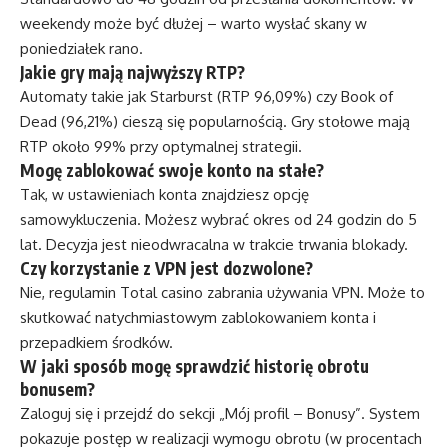
weekendy może być dłużej – warto wysłać skany w
poniedziałek rano.
Jakie gry mają najwyższy RTP?
Automaty takie jak Starburst (RTP 96,09%) czy Book of
Dead (96,21%) cieszą się popularnością. Gry stołowe mają
RTP około 99% przy optymalnej strategii.
Mogę zablokować swoje konto na stałe?
Tak, w ustawieniach konta znajdziesz opcję
samowykluczenia. Możesz wybrać okres od 24 godzin do 5
lat. Decyzja jest nieodwracalna w trakcie trwania blokady.
Czy korzystanie z VPN jest dozwolone?
Nie, regulamin Total casino zabrania używania VPN. Może to
skutkować natychmiastowym zablokowaniem konta i
przepadkiem środków.
W jaki sposób mogę sprawdzić historię obrotu
bonusem?
Zaloguj się i przejdź do sekcji „Mój profil – Bonusy”. System
pokazuje postęp w realizacji wymogu obrotu (w procentach