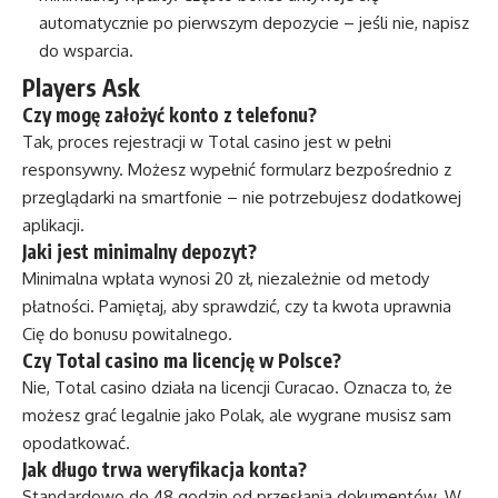
automatycznie po pierwszym depozycie – jeśli nie, napisz
do wsparcia.
Players Ask
Czy mogę założyć konto z telefonu?
Tak, proces rejestracji w Total casino jest w pełni
responsywny. Możesz wypełnić formularz bezpośrednio z
przeglądarki na smartfonie – nie potrzebujesz dodatkowej
aplikacji.
Jaki jest minimalny depozyt?
Minimalna wpłata wynosi 20 zł, niezależnie od metody
płatności. Pamiętaj, aby sprawdzić, czy ta kwota uprawnia
Cię do bonusu powitalnego.
Czy Total casino ma licencję w Polsce?
Nie, Total casino działa na licencji Curacao. Oznacza to, że
możesz grać legalnie jako Polak, ale wygrane musisz sam
opodatkować.
Jak długo trwa weryfikacja konta?
Standardowo do 48 godzin od przesłania dokumentów. W