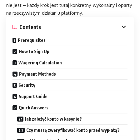
hundreds of slots, table games, and live dealer options.
nie jest – każdy krok jest tutaj konkretny, wykonalny i oparty
The platform uses SSL encryption to protect your data.
na rzeczywistym działaniu platformy.
Below is a quick overview of key features:
Contents
Feature
Details
Game
Over 2,000 titles including slots, blackjack,
Prerequisites
Selection
roulette, and live casino
How to Sign Up
Welcome
Up to £1,000 matched deposit plus free
Wagering Calculation
Bonus
spins – terms apply
Payment Methods
Payment
Visa, Mastercard, PayPal, Neteller, Skrill,
Security
Methods
Paysafecard
Support Guide
Mobile
Progressive web app (PWA) – launch from
Support
browser, no app store download needed
Quick Answers
Customer
Jak założyć konto w kasynie?
24/7 live chat and email support
Support
Czy muszę zweryfikować konto przed wypłatą?