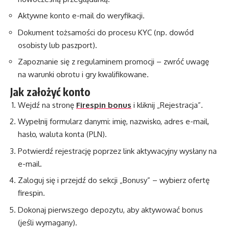
Aktywne konto e-mail do weryfikacji.
Dokument tożsamości do procesu KYC (np. dowód
osobisty lub paszport).
Zapoznanie się z regulaminem promocji – zwróć uwagę
na warunki obrotu i gry kwalifikowane.
Jak założyć konto
Wejdź na stronę
Firespin bonus
i kliknij „Rejestracja”.
Wypełnij formularz danymi: imię, nazwisko, adres e-mail,
hasło, waluta konta (PLN).
Potwierdź rejestrację poprzez link aktywacyjny wysłany na
e-mail.
Zaloguj się i przejdź do sekcji „Bonusy” – wybierz ofertę
firespin.
Dokonaj pierwszego depozytu, aby aktywować bonus
(jeśli wymagany).