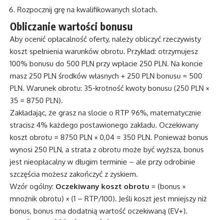
Rozpocznij grę na kwalifikowanych slotach.
Obliczanie wartości bonusu
Aby ocenić opłacalność oferty, należy obliczyć rzeczywisty
koszt spełnienia warunków obrotu. Przykład: otrzymujesz
100% bonusu do 500 PLN przy wpłacie 250 PLN. Na koncie
masz 250 PLN środków własnych + 250 PLN bonusu = 500
PLN. Warunek obrotu: 35-krotność kwoty bonusu (250 PLN ×
35 = 8750 PLN).
Zakładając, że grasz na slocie o RTP 96%, matematycznie
stracisz 4% każdego postawionego zakładu. Oczekiwany
koszt obrotu = 8750 PLN × 0,04 = 350 PLN. Ponieważ bonus
wynosi 250 PLN, a strata z obrotu może być wyższa, bonus
jest nieopłacalny w długim terminie – ale przy odrobinie
szczęścia możesz zakończyć z zyskiem.
Wzór ogólny:
Oczekiwany koszt obrotu
= (bonus ×
mnożnik obrotu) × (1 – RTP/100). Jeśli koszt jest mniejszy niż
bonus, bonus ma dodatnią wartość oczekiwaną (EV+).