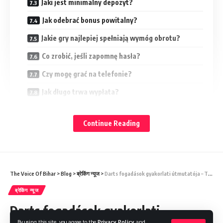
Watch our step-by-step video to see the registration
Jaki jest minimalny depozyt?
process in action:
Jak odebrać bonus powitalny?
Important:
Always gamble responsibly. Set deposit limits
Jakie gry najlepiej spełniają wymóg obrotu?
and never chase losses. Verification documents are
mandatory – submitting clear copies speeds up the
Co zrobić, jeśli zapomnę hasła?
withdrawal process.
Czy mogę grać na telefonie?
Jak długo trwa wypłata?
Extra Tips
Sign Up For Daily Newsletter
Continue Reading
Conclusion
Be keep up! Get the latest breaking news delivered
Prerequisites
straight to your inbox.
Ważny dokument tożsamości (dowód osobisty lub
[mc4wp_form]
The Voice Of Bihar
paszport) do weryfikacji konta.
>
Blog
>
ब्रेकिंग न्यूज
>
Darts fogadások gyakorlati útmutatója – Tippmix és tenisz
Urządzenie z dostępem do internetu – komputer, tablet
ब्रेकिंग न्यूज
By signing up, you agree to our
Terms of Use
and acknowledge the data practices in
our
Privacy Policy
. You may unsubscribe at any time.
lub smartfon.
Darts fogadások gyakorlati
Aktywne konto e-mail – na nie przyjdzie link weryfikacyjny.
By using this site, you agree to the
Privacy Policy
and