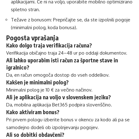
aplikacijami. Če ni na voljo, uporabite mobilno optimizirano
spletno stran.
Težave z bonusom: Prepričajte se, da ste izpolnili pogoje
(minimalni polog, koda bonusa).
Pogosta vprašanja
Kako dolgo traja verifikacija računa?
Verifikacija običajno traja 24–48 ur po oddaji dokumentov.
Ali lahko uporabim isti račun za športne stave in
igralnico?
Da, en račun omogoča dostop do vseh oddelkov.
Kakšen je minimalni polog?
Minimalni polog je 10 € za večino načinov.
Ali je aplikacija na voljo v slovenskem jeziku?
Da, mobilna aplikacija Bet365 podpira slovenščino.
Kako aktiviram bonus?
Pri prvem pologu izberite bonus v okencu za kodo ali pa se
samodejno dodeli ob izpolnjevanju pogojev.
Ali so dobitki obdavčeni?