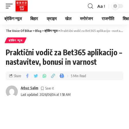
Aa
ब्रेकिंग न्यूज
बिहार
क्राइम
खेल
मनोरंजन
राजनीति
शिक्ष
The Voice Of Bihar
>
Blog
>
ब्रेकिंग न्यूज
>
Praktični vodič za Bet365 aplikacijo – nastavitev, bonusi in varnost
ब्रेकिंग न्यूज
Praktični vodič za Bet365 aplikacijo –
nastavitev, bonusi in varnost
Share
5 Min Read
Arbaz Salim
Last updated: 2026/06/04 at 1:58 AM