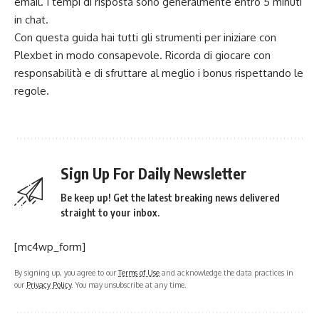
email. I tempi di risposta sono generalmente entro 5 minuti
in chat.
Con questa guida hai tutti gli strumenti per iniziare con
Plexbet in modo consapevole. Ricorda di giocare con
responsabilità e di sfruttare al meglio i bonus rispettando le
regole.
Sign Up For Daily Newsletter
Be keep up! Get the latest breaking news delivered
straight to your inbox.
[mc4wp_form]
By signing up, you agree to our
Terms of Use
and acknowledge the data practices in
our
Privacy Policy
. You may unsubscribe at any time.