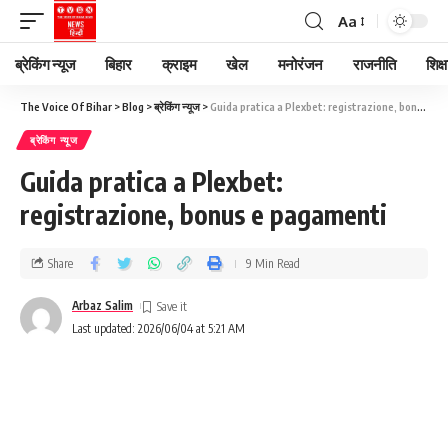
Aa
ब्रेकिंग न्यूज
बिहार
क्राइम
खेल
मनोरंजन
राजनीति
शिक्ष
The Voice Of Bihar
>
Blog
>
ब्रेकिंग न्यूज
>
Guida pratica a Plexbet: registrazione, bonus e pagamenti
ब्रेकिंग न्यूज
Guida pratica a Plexbet:
registrazione, bonus e pagamenti
Share
9 Min Read
Arbaz Salim
Last updated: 2026/06/04 at 5:21 AM