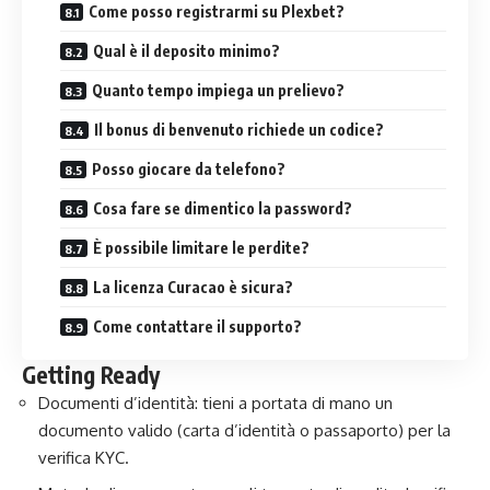
Come posso registrarmi su Plexbet?
Qual è il deposito minimo?
Quanto tempo impiega un prelievo?
Il bonus di benvenuto richiede un codice?
Posso giocare da telefono?
Cosa fare se dimentico la password?
È possibile limitare le perdite?
La licenza Curacao è sicura?
Come contattare il supporto?
Getting Ready
Documenti d’identità: tieni a portata di mano un
documento valido (carta d’identità o passaporto) per la
verifica KYC.