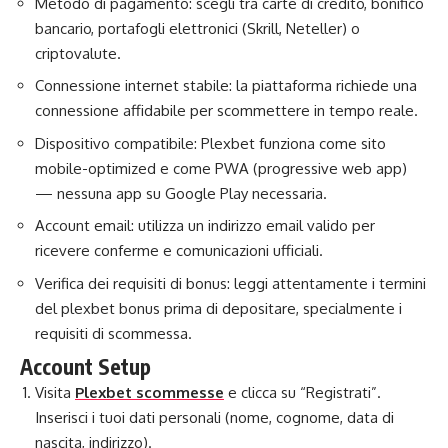
Metodo di pagamento: scegli tra carte di credito, bonifico
bancario, portafogli elettronici (Skrill, Neteller) o
criptovalute.
Connessione internet stabile: la piattaforma richiede una
connessione affidabile per scommettere in tempo reale.
Dispositivo compatibile: Plexbet funziona come sito
mobile-optimized e come PWA (progressive web app)
— nessuna app su Google Play necessaria.
Account email: utilizza un indirizzo email valido per
ricevere conferme e comunicazioni ufficiali.
Verifica dei requisiti di bonus: leggi attentamente i termini
del plexbet bonus prima di depositare, specialmente i
requisiti di scommessa.
Account Setup
Visita
Plexbet scommesse
e clicca su “Registrati”.
Inserisci i tuoi dati personali (nome, cognome, data di
nascita, indirizzo).