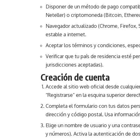
Disponer de un método de pago compatible:
Neteller) o criptomoneda (Bitcoin, Ethere
Navegador actualizado (Chrome, Firefox, 
estable a internet.
Aceptar los términos y condiciones, especi
Verificar que tu país de residencia esté pe
jurisdicciones aceptadas).
Creación de cuenta
Accede al sitio web oficial desde cualquie
“Registrarse” en la esquina superior derec
Completa el formulario con tus datos pers
dirección y código postal. Usa informaci
Elige un nombre de usuario y una contras
y números). Activa la autenticación de dos