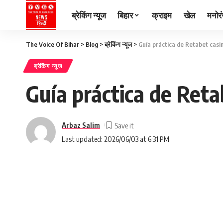
ब्रेकिंग न्यूज
बिहार
क्राइम
खेल
मनोर
The Voice Of Bihar
>
Blog
>
ब्रेकिंग न्यूज
>
Guía práctica de Retabet casin
ब्रेकिंग न्यूज
Guía práctica de Reta
Arbaz Salim
Last updated: 2026/06/03 at 6:31 PM