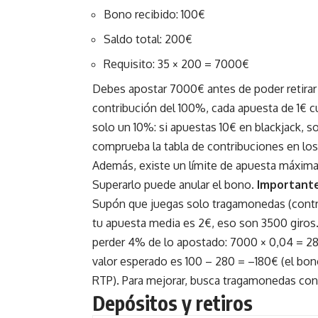
Bono recibido: 100€
Saldo total: 200€
Requisito: 35 × 200 = 7000€
Debes apostar 7000€ antes de poder retirar
contribución del 100%, cada apuesta de 1€ cu
solo un 10%: si apuestas 10€ en blackjack, so
comprueba la tabla de contribuciones en lo
Además, existe un límite de apuesta máxima
Superarlo puede anular el bono.
Importante
Supón que juegas solo tragamonedas (contri
tu apuesta media es 2€, eso son 3500 giros.
perder 4% de lo apostado: 7000 × 0,04 = 28
valor esperado es 100 – 280 = –180€ (el bon
RTP). Para mejorar, busca tragamonedas con
Depósitos y retiros