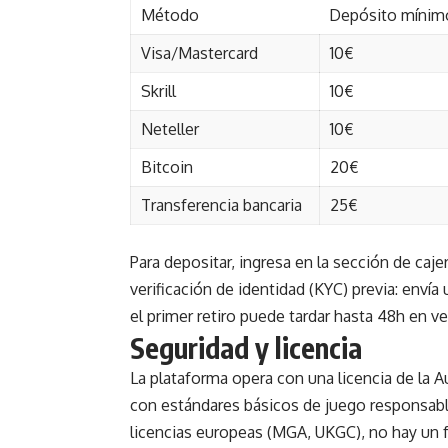
Método
Depósito mínim
Visa/Mastercard
10€
Skrill
10€
Neteller
10€
Bitcoin
20€
Transferencia bancaria
25€
Para depositar, ingresa en la sección de caje
verificación de identidad (KYC) previa: enví
el primer retiro puede tardar hasta 48h en ve
Seguridad y licencia
La plataforma opera con una licencia de la 
con estándares básicos de juego responsable
licencias europeas (MGA, UKGC), no hay un 