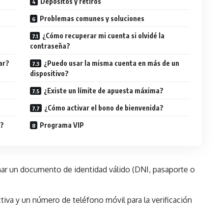
Depósitos y retiros
Problemas comunes y soluciones
¿Cómo recuperar mi cuenta si olvidé la
contraseña?
ar?
¿Puedo usar la misma cuenta en más de un
dispositivo?
¿Existe un límite de apuesta máxima?
¿Cómo activar el bono de bienvenida?
e?
Programa VIP
nar un documento de identidad válido (DNI, pasaporte o
tiva y un número de teléfono móvil para la verificación