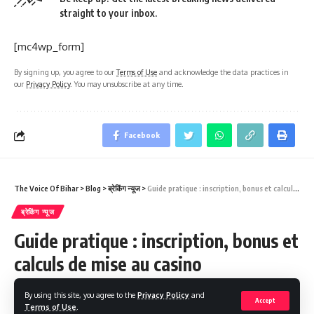
straight to your inbox.
[mc4wp_form]
By signing up, you agree to our
Terms of Use
and acknowledge the data practices in
our
Privacy Policy
. You may unsubscribe at any time.
Facebook
The Voice Of Bihar
>
Blog
>
ब्रेकिंग न्यूज
>
Guide pratique : inscription, bonus et calculs de mise au casino
ब्रेकिंग न्यूज
Guide pratique : inscription, bonus et
calculs de mise au casino
By using this site, you agree to the
Privacy Policy
and
Share
8 Min Read
Accept
Terms of Use
.