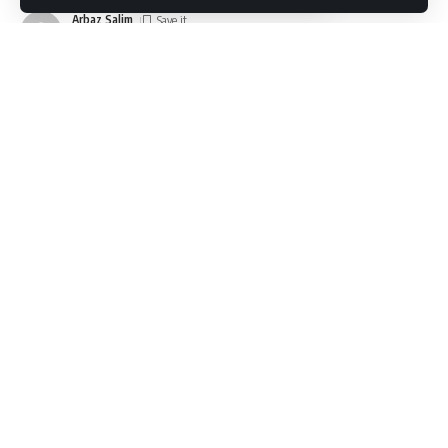
Arbaz Salim
Last updated: 2026/06/03 at 11:51 PM
Ceci n’est pas un avis générique sur un casino – c’est un
manuel d’utilisation pratique pour les joueurs de
Locowin
casino online casino
.
Contents
Liste de vérification rapide
Inscription
Calcul des conditions de mise
Dépôts et retraits
Est-ce sûr ?
En cas de problème