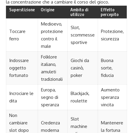
la concentrazione che a cambiare il corso del gioco.
Superstizione
Origine
Ambito di
Effetto
utilizzo
percepito
Medioevo,
Slot,
Toccare
protezione
Protezione,
scommesse
ferro
contro il
sicurezza
sportive
male
Folklore
Indossare
Giochi da
Buona
italiano,
oggetto
casinò,
sorte,
amuleti
fortunato
poker
fiducia
tradizionali
Europa,
Aumento
Incrociare le
Blackjack,
segno di
speranza
dita
roulette
speranza
vincita
Non
Slot
cambiare
Credenza
Mantenere
machine
slot dopo
moderna
la fortuna