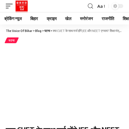
Aa
ब्रेकिंग न्यूज
बिहार
क्राइम
खेल
मनोरंजन
राजनीति
शिक्ष
The Voice Of Bihar
>
Blog
>
पटना
>
क्या CUET के साथ मर्ज होंगे JEE और NEET एग्जाम? शिक्षा मंत्री ने कही ये बात
पटना