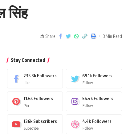
ल सिंह
Share
3 Min Read
Stay Connected
235.3k
Followers
69.1k
Followers
Like
Follow
11.6k
Followers
56.4k
Followers
Pin
Follow
136k
Subscribers
4.4k
Followers
Subscribe
Follow