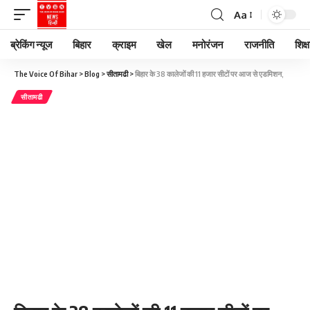
Aa
ब्रेकिंग न्यूज
बिहार
क्राइम
खेल
मनोरंजन
राजनीति
शिक्ष
The Voice Of Bihar
>
Blog
>
सीतामढी
>
बिहार के 38 कालेजों की 11 हजार सीटों पर आज से ए‍डमिशन,
सीतामढी