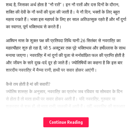
शब्द है, जिसका अर्थ होता है “नौ रातें”। इन नौ रातों और दस दिनों के दौरान,
शक्ति की देवी के नौ रूपों की पूजा की जाती है। ये नौ दिन, भक्तों के लिए बहुत
महत्व रखते हैं। भक्त इस महापर्व के लिए हर साल अतिउत्सुक रहते हैं और माँ दुर्गा
का स्वागत, पूर्ण भक्तिभाव से करते हैं।
आश्विन मास के शुक्ल पक्ष की प्रतिपदा तिथि यानी 26 सितंबर से नवरात्रि का
महात्यौहार शुरु हो रहा है, जो 5 अक्टूबर तक पूरे भक्तिभाव और हर्षोल्लास के साथ
मनाया जाएगा। नवरात्रि में मां दुर्गा की पूजा से मनोवांछित फल की प्राप्ति होती है
और जीवन के सारे दुख-दर्द दूर हो जाते हैं। ज्योतिषियों का कहना है कि इस बार
शारदीय नवरात्रि में मैय्या रानी, हाथी पर सवार होकर आएंगी।
कैसे तय होती है मां की सवारी?
ज्योतिष शास्त्र के अनुसार, नवरात्रि का प्रारंभ जब रविवार या सोमवार के दिन
से होता है तो माता हाथी पर सवार होकर आती हैं। यदि नवरात्रि, गुरुवार या
शुक्रवार से शुरू हों, तो माता रानी, पालकी में आती हैं। वहीं, नवरात्रि की शुरुआत
अगर मंगलवार या शनिवार से होती है, तो माता घोड़े पर सवार होकर आती हैं।
नवरात्रि अगर बुधवार से शुरु हों, तो माता रानी, नौका में सवार होकर आती हैं।
Continue Reading