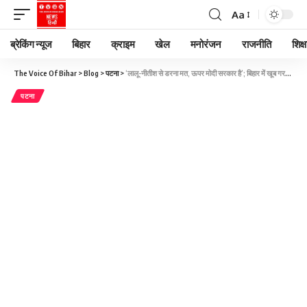
Aa
ब्रेकिंग न्यूज
बिहार
क्राइम
खेल
मनोरंजन
राजनीति
शिक्ष
The Voice Of Bihar
>
Blog
>
पटना
>
‘लालू-नीतीश से डरना मत, ऊपर मोदी सरकार है’; बिहार में खूब गरजे अगृह मंत्री, कहा- 2024 में कर देंगे सूपड़ा साफ
पटना