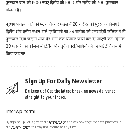
पुरस्कार वाले को 1500 रुपए द्वितीय को 1000 और तृतीय को 700 पुरस्कार
मिलना है।
प्रथम प्राइस वाले को पटना के तारामंडल में 28 तारीख को पुरस्कार मिलेगा!
द्वितीय और तृतीय स्थान वाले प्रतिभागी को 28 तारीख को एसआईटी कॉलेज में ही
पुरस्कार दिया जाएगा आज देर शाम तक रिजल्ट जारी कर दी जाएगी कल दिनांक
28 फरवरी को कॉलेज में द्वितीय और तृतीय प्रतिभागियों को एसआईटी कैंपस में
किया जाएगा!
Sign Up For Daily Newsletter
Be keep up! Get the latest breaking news delivered
straight to your inbox.
[mc4wp_form]
By signing up, you agree to our
Terms of Use
and acknowledge the data practices in
our
Privacy Policy
. You may unsubscribe at any time.