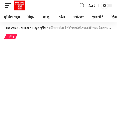
Aa
ब्रेकिंग न्यूज
बिहार
क्राइम
खेल
मनोरंजन
राजनीति
शिक्ष
The Voice Of Bihar
>
Blog
>
पूर्णिया
>
ऑर्केस्ट्रा डांसर से गैंगरेप मामले में 2 आरोपी गिरफ्तार देह व्यापार का धंधा कराने वाली महिला मास्टरमाइंड, वारदात में शामिल 5 आरोपियों की पहचान
पूर्णिया