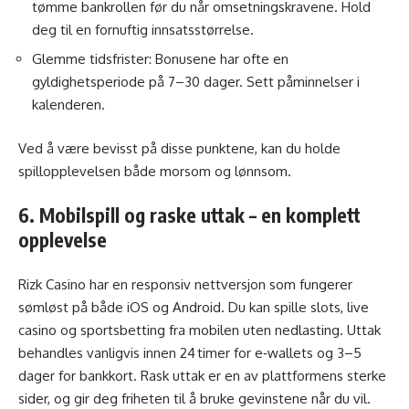
tømme bankrollen før du når omsetningskravene. Hold
deg til en fornuftig innsatsstørrelse.
Glemme tidsfrister: Bonusene har ofte en
gyldighetsperiode på 7–30 dager. Sett påminnelser i
kalenderen.
Ved å være bevisst på disse punktene, kan du holde
spillopplevelsen både morsom og lønnsom.
6. Mobilspill og raske uttak – en komplett
opplevelse
Rizk Casino har en responsiv nettversjon som fungerer
sømløst på både iOS og Android. Du kan spille slots, live
casino og sportsbetting fra mobilen uten nedlasting. Uttak
behandles vanligvis innen 24 timer for e‑wallets og 3–5
dager for bankkort. Rask uttak er en av plattformens sterke
sider, og gir deg friheten til å bruke gevinstene når du vil.