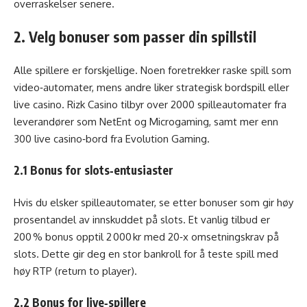
overraskelser senere.
2. Velg bonuser som passer din spillstil
Alle spillere er forskjellige. Noen foretrekker raske spill som
video‑automater, mens andre liker strategisk bordspill eller
live casino. Rizk Casino tilbyr over 2000 spilleautomater fra
leverandører som NetEnt og Microgaming, samt mer enn
300 live casino‑bord fra Evolution Gaming.
2.1 Bonus for slots‑entusiaster
Hvis du elsker spilleautomater, se etter bonuser som gir høy
prosentandel av innskuddet på slots. Et vanlig tilbud er
200 % bonus opptil 2 000 kr med 20‑x omsetningskrav på
slots. Dette gir deg en stor bankroll for å teste spill med
høy RTP (return to player).
2.2 Bonus for live‑spillere