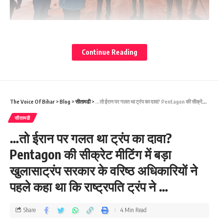
Continue Reading
Sign Up For Daily Newsletter
Be keep up! Get the latest breaking news delivered
straight to your inbox.
The Voice Of Bihar
>
Blog
>
सीतामढी
>
…तो ईरान पर गलत था ट्रंप का दावा? Pentagon की सीक्रेट मीटिंग में बड़ा खुलासाट्रंप सरकार के वरिष्ठ अधिकारियों ने पहले कहा था कि राष्ट्रपति ट्रंप ने …
[mc4wp_form]
सीतामढी
By signing up, you agree to our
Terms of Use
and acknowledge the data practices in
…तो ईरान पर गलत था ट्रंप का दावा?
our
Privacy Policy
. You may unsubscribe at any time.
Pentagon की सीक्रेट मीटिंग में बड़ा
खुलासाट्रंप सरकार के वरिष्ठ अधिकारियों ने
Facebook
पहले कहा था कि राष्ट्रपति ट्रंप ने …
Saroj Raja
Share
4 Min Read