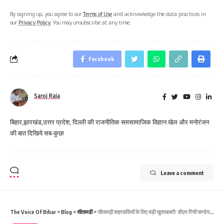
By signing up, you agree to our
Terms of Use
and acknowledge the data practices in
our
Privacy Policy
. You may unsubscribe at any time.
Facebook
Saroj Raja
बिहार,झारखंड,उत्तर प्रदेश, दिल्ली की राजनीतिक समसामाजिक विज्ञान खेल और मनोरंजन
की बात दिखिये सब-कुछ!
Leave a comment
The Voice Of Bihar
>
Blog
>
सीतामढी
>
सीतामढ़ी शहरवासियों के लिए बड़ी खुशखबरी: डीएम रिची पाण्डेय के प्रयास से रिंग बांध रोड पर कालीकरण सड़क निर्माण का मार्ग प्रशस्त!