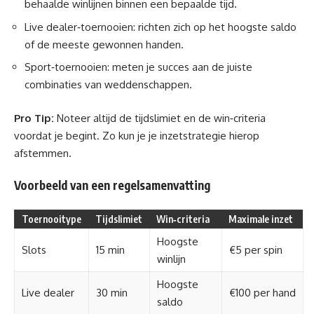
behaalde winlijnen binnen een bepaalde tijd.
Live dealer‑toernooien: richten zich op het hoogste saldo
of de meeste gewonnen handen.
Sport‑toernooien: meten je succes aan de juiste
combinaties van weddenschappen.
Pro Tip:
Noteer altijd de tijdslimiet en de win‑criteria
voordat je begint. Zo kun je je inzetstrategie hierop
afstemmen.
Voorbeeld van een regelsamenvatting
Toernooitype
Tijdslimiet
Win‑criteria
Maximale inzet
Hoogste
Slots
15 min
€5 per spin
winlijn
Hoogste
Live dealer
30 min
€100 per hand
saldo