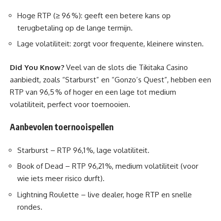
Hoge RTP (≥ 96 %): geeft een betere kans op
terugbetaling op de lange termijn.
Lage volatiliteit: zorgt voor frequente, kleinere winsten.
Did You Know?
Veel van de slots die Tikitaka Casino
aanbiedt, zoals “Starburst” en “Gonzo’s Quest”, hebben een
RTP van 96,5 % of hoger en een lage tot medium
volatiliteit, perfect voor toernooien.
Aanbevolen toernooispellen
Starburst – RTP 96,1 %, lage volatiliteit.
Book of Dead – RTP 96,21 %, medium volatiliteit (voor
wie iets meer risico durft).
Lightning Roulette – live dealer, hoge RTP en snelle
rondes.