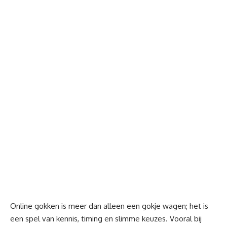
Online gokken is meer dan alleen een gokje wagen; het is
een spel van kennis, timing en slimme keuzes. Vooral bij