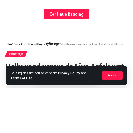
Pharaon’s Secret
Continue Reading
Cyber City Rush
Vin & Vibes
5. Éviter les pièges : les arnaques et les bonus trop
The Voice Of Bihar
>
Blog
>
ब्रेकिंग न्यूज
>
Hollywood versus de Live Tafel: wat Magius Casino echt biedt
beaux pour être vrais
ब्रेकिंग न्यूज
Vérification des licences
Hollywood versus de Live Tafel: wat
Comparaison des T&C
By using this site, you agree to the
Privacy Policy
and
Magius Casino echt biedt
Accept
Rôle des forums et sites de comparaison
Terms of Use
.
Checklist rapide avant d’accepter un bonus
Share
5 Min Read
Conclusion
Arbaz Salim
Last updated: 2026/05/31 at 2:34 AM
Ces univers singuliers sont souvent accompagnés de bonus
spécifiques : tours gratuits réservés aux premiers inscrits,
Veel films laten spelers zien die in één klap een enorme