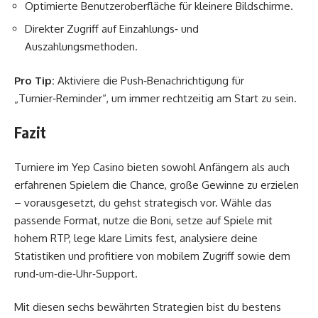
Optimierte Benutzeroberfläche für kleinere Bildschirme.
Direkter Zugriff auf Einzahlungs‑ und
Auszahlungsmethoden.
Pro Tip:
Aktiviere die Push‑Benachrichtigung für
„Turnier‑Reminder“, um immer rechtzeitig am Start zu sein.
Fazit
Turniere im Yep Casino bieten sowohl Anfängern als auch
erfahrenen Spielern die Chance, große Gewinne zu erzielen
– vorausgesetzt, du gehst strategisch vor. Wähle das
passende Format, nutze die Boni, setze auf Spiele mit
hohem RTP, lege klare Limits fest, analysiere deine
Statistiken und profitiere von mobilem Zugriff sowie dem
rund‑um‑die‑Uhr‑Support.
Mit diesen sechs bewährten Strategien bist du bestens