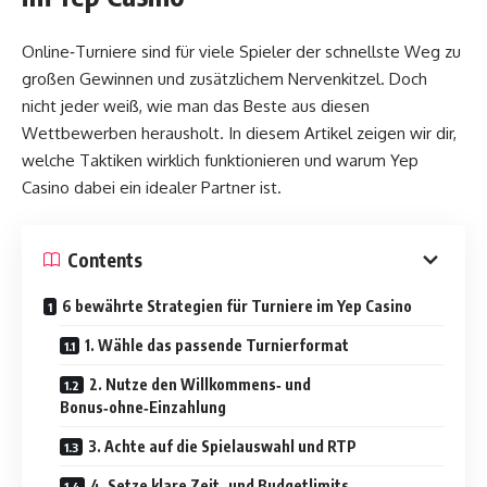
Online‑Turniere sind für viele Spieler der schnellste Weg zu
großen Gewinnen und zusätzlichem Nervenkitzel. Doch
nicht jeder weiß, wie man das Beste aus diesen
Wettbewerben herausholt. In diesem Artikel zeigen wir dir,
welche Taktiken wirklich funktionieren und warum Yep
Casino dabei ein idealer Partner ist.
Contents
6 bewährte Strategien für Turniere im Yep Casino
1. Wähle das passende Turnierformat
2. Nutze den Willkommens‑ und
Bonus‑ohne‑Einzahlung
3. Achte auf die Spielauswahl und RTP
4. Setze klare Zeit‑ und Budgetlimits