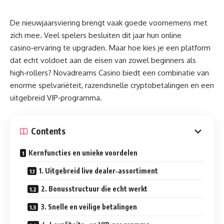
De nieuwjaarsviering brengt vaak goede voornemens met
zich mee. Veel spelers besluiten dit jaar hun online
casino‑ervaring te upgraden. Maar hoe kies je een platform
dat echt voldoet aan de eisen van zowel beginners als
high‑rollers? Novadreams Casino biedt een combinatie van
enorme spelvariëteit, razendsnelle cryptobetalingen en een
uitgebreid VIP‑programma.
Contents
Kernfuncties en unieke voordelen
1. Uitgebreid live dealer‑assortiment
2. Bonusstructuur die echt werkt
3. Snelle en veilige betalingen