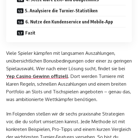
5. Analysiere die Turnier‑Statistiken
6. Nutze den Kundenservice und Mobile‑App
Fazit
Viele Spieler kämpfen mit langsamen Auszahlungen,
unübersichtlichen Bonusbedingungen oder einer zu geringen
Spielauswahl. Wer nach einer Lösung sucht, findet sie bei
Yep Casino Gewinn offiziell
. Dort werden Turniere mit
klaren Regeln, schnellen Auszahlungen und einem breiten
Portfolio an Slots und Tischspielen angeboten – genau das,
was ambitionierte Wettkämpfer benötigen.
Im Folgenden stellen wir dir sechs praxisnahe Strategien
vor, die du sofort umsetzen kannst. Jede Methode ist mit
konkreten Beispielen, Pro‑Tipps und einem kurzen Vergleich
der wichtigsten Turnier‑Features versehen. So bist du