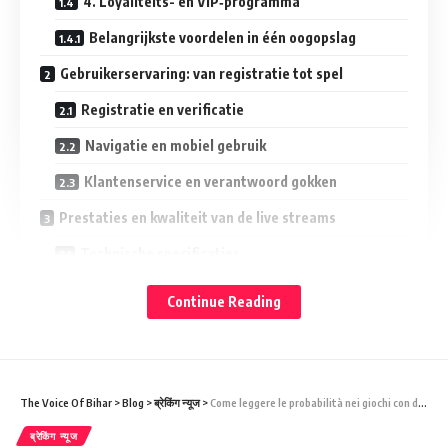
4. Loyaliteits- en VIP‑programma
Belangrijkste voordelen in één oogopslag
Gebruikerservaring: van registratie tot spel
Registratie en verificatie
Navigatie en mobiel gebruik
Klantenservice en verantwoord gokken
Prestaties en kwaliteit van de live streams
Technische specificaties
Waardepropositie: wat levert u echt op?
Continue Reading
Voor- en nadelen in één overzicht
Vergelijking met alternatieve platforms
Conclusie en aanbeveling
The Voice Of Bihar
>
Blog
>
ब्रेकिंग न्यूज
>
Come leggere le probabilità nei giochi con dealer dal vivo: strategie per massimizzare le vincite nel 2024
ब्रेकिंग न्यूज