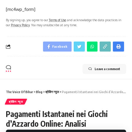
[mc4wp_form]
By signing up, you agree to our
Terms of Use
and acknowledge the data practices in
our
Privacy Policy
. You may unsubscribe at any time.
Facebook
Leave a comment
The Voice Of Bihar
>
Blog
>
ब्रेकिंग न्यूज
>
Pagamenti Istantanei nei Giochi d’Azzardo Online: Analisi Matematica dei Prelievi in Tempo Reale
ब्रेकिंग न्यूज
Pagamenti Istantanei nei Giochi
d’Azzardo Online: Analisi