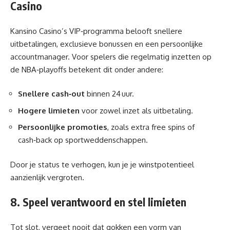
Casino
Kansino Casino’s VIP‑programma belooft snellere
uitbetalingen, exclusieve bonussen en een persoonlijke
accountmanager. Voor spelers die regelmatig inzetten op
de NBA‑playoffs betekent dit onder andere:
Snellere cash‑out
binnen 24 uur.
Hogere limieten
voor zowel inzet als uitbetaling.
Persoonlijke promoties
, zoals extra free spins of
cash‑back op sportweddenschappen.
Door je status te verhogen, kun je je winstpotentieel
aanzienlijk vergroten.
8. Speel verantwoord en stel limieten
Tot slot, vergeet nooit dat gokken een vorm van