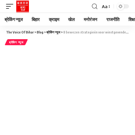
Aa
ब्रेकिंग न्यूज
बिहार
क्राइम
खेल
मनोरंजन
राजनीति
शिक्ष
The Voice Of Bihar
>
Blog
>
ब्रेकिंग न्यूज
>
8 bewezen strategieën voor winstgevende NBA‑playoffweddenschappen bij Kansino Casino
ब्रेकिंग न्यूज