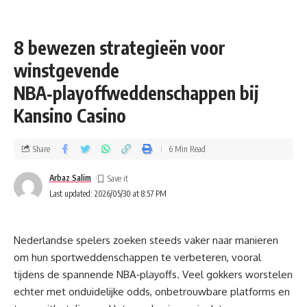
8 bewezen strategieën voor
winstgevende
NBA‑playoffweddenschappen bij
Kansino Casino
Share
6 Min Read
Arbaz Salim
Last updated: 2026/05/30 at 8:57 PM
Nederlandse spelers zoeken steeds vaker naar manieren
om hun sportweddenschappen te verbeteren, vooral
tijdens de spannende NBA‑playoffs. Veel gokkers worstelen
echter met onduidelijke odds, onbetrouwbare platforms en