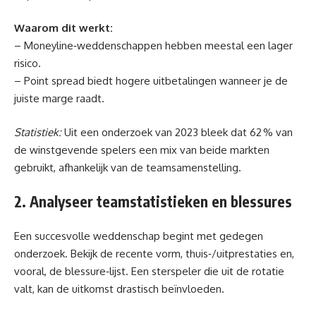
Waarom dit werkt:
– Moneyline‑weddenschappen hebben meestal een lager
risico.
– Point spread biedt hogere uitbetalingen wanneer je de
juiste marge raadt.
Statistiek:
Uit een onderzoek van 2023 bleek dat 62 % van
de winstgevende spelers een mix van beide markten
gebruikt, afhankelijk van de teamsamenstelling.
2. Analyseer teamstatistieken en blessures
Een succesvolle weddenschap begint met gedegen
onderzoek. Bekijk de recente vorm, thuis‑/uitprestaties en,
vooral, de blessure‑lijst. Een sterspeler die uit de rotatie
valt, kan de uitkomst drastisch beïnvloeden.