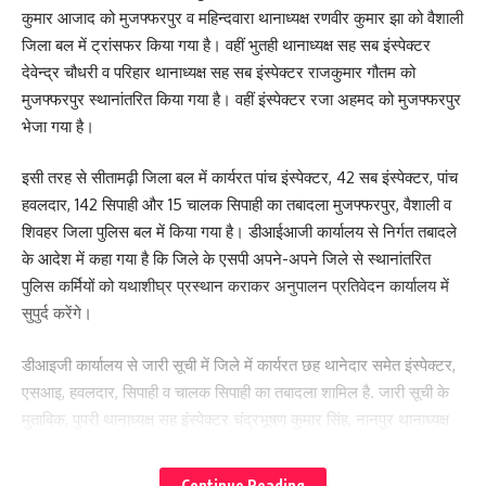
कुमार आजाद को मुजफ्फरपुर व महिन्दवारा थानाध्यक्ष रणवीर कुमार झा को वैशाली
जिला बल में ट्रांसफर किया गया है। वहीं भुतही थानाध्यक्ष सह सब इंस्पेक्टर
देवेन्द्र चौधरी व परिहार थानाध्यक्ष सह सब इंस्पेक्टर राजकुमार गौतम को
मुजफ्फरपुर स्थानांतरित किया गया है। वहीं इंस्पेक्टर रजा अहमद को मुजफ्फरपुर
भेजा गया है।
इसी तरह से सीतामढ़ी जिला बल में कार्यरत पांच इंस्पेक्टर, 42 सब इंस्पेक्टर, पांच
हवलदार, 142 सिपाही और 15 चालक सिपाही का तबादला मुजफ्फरपुर, वैशाली व
शिवहर जिला पुलिस बल में किया गया है। डीआईआजी कार्यालय से निर्गत तबादले
के आदेश में कहा गया है कि जिले के एसपी अपने-अपने जिले से स्थानांतरित
पुलिस कर्मियों को यथाशीघ्र प्रस्थान कराकर अनुपालन प्रतिवेदन कार्यालय में
सुपुर्द करेंगे।
डीआइजी कार्यालय से जारी सूची में जिले में कार्यरत छह थानेदार समेत इंस्पेक्टर,
एसआइ, हवलदार, सिपाही व चालक सिपाही का तबादला शामिल है. जारी सूची के
मुताबिक, पुपरी थानाध्यक्ष सह इंस्पेक्टर चंद्रभूषण कुमार सिंह, नानपुर थानाध्यक्ष
सह इंस्पेक्टर अशोक कुमार, बेलसंड थानाध्यक्ष सह इंस्पेक्टर नवलेश कुमार
आजाद को मुजफ्फरपुर तथा महिंदवारा थानाध्यक्ष इंस्पेक्टर रणवीर कुमार झा को
Continue Reading