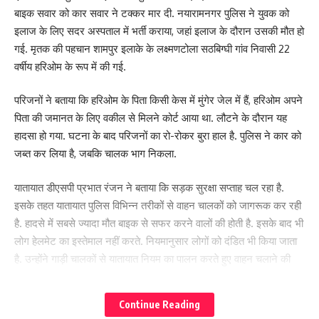
बाइक सवार को कार सवार ने टक्कर मार दी. नयारामनगर पुलिस ने युवक को
इलाज के लिए सदर अस्पताल में भर्ती कराया, जहां इलाज के दौरान उसकी मौत हो
गई. मृतक की पहचान शामपुर इलाके के लक्ष्मणटोला सठबिग्घी गांव निवासी 22
वर्षीय हरिओम के रूप में की गई.
परिजनों ने बताया कि हरिओम के पिता किसी केस में मुंगेर जेल में हैं, हरिओम अपने
पिता की जमानत के लिए वकील से मिलने कोर्ट आया था. लौटने के दौरान यह
हादसा हो गया. घटना के बाद परिजनों का रो-रोकर बुरा हाल है. पुलिस ने कार को
जब्त कर लिया है, जबकि चालक भाग निकला.
यातायात डीएसपी प्रभात रंजन ने बताया कि सड़क सुरक्षा सप्ताह चल रहा है.
इसके तहत यातायात पुलिस विभिन्न तरीकों से वाहन चालकों को जागरूक कर रही
है. हादसे में सबसे ज्यादा मौत बाइक से सफर करने वालों की होती है. इसके बाद भी
लोग हेलमेट का इस्तेमाल नहीं करते. नियमानुसार लोगों को दंडित भी किया जाता
है. उन्होंने गाड़ी चालकों से यातायात नियम का पालन करते हुए वाहन चलाने की
अपील की है.
Continue Reading