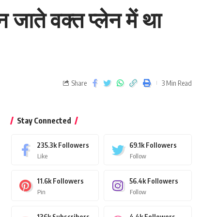
ाते वक्त प्लेन में था
Share
3 Min Read
Stay Connected
235.3k
Followers
69.1k
Followers
Like
Follow
11.6k
Followers
56.4k
Followers
Pin
Follow
136k
Subscribers
4.4k
Followers