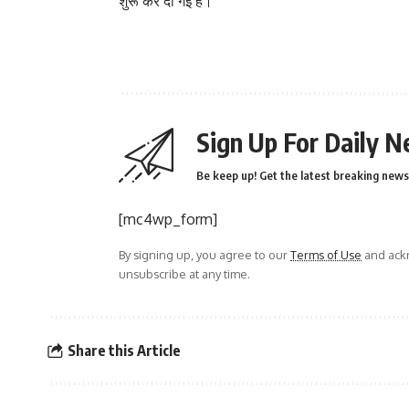
शुरू कर दी गई है।”
Sign Up For Daily N
Be keep up! Get the latest breaking news 
[mc4wp_form]
By signing up, you agree to our
Terms of Use
and ackn
unsubscribe at any time.
Share this Article