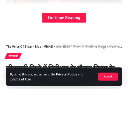
Continue Reading
The Voice Of Bihar
>
Blog
>
सीतामढी
>
सीतामढ़ी जिले में निरीक्षण के दौरान निगम के वसूली दारोगा के साथ मारपीट, एफआईआर
सीतामढी
सीतामढ़ी जिले में निरीक्षण के दौरान निगम के
Sign Up For Daily Newsletter
By using this site, you agree to the
Privacy Policy
and
वसूली दारोगा के साथ मारपीट, एफआईआर
Accept
Terms of Use
.
Be keep up! Get the latest breaking news delivered
straight to your inbox.
Share
1 Min Read
Saroj Raja
[mc4wp_form]
Last updated: 2025/10/30 at 8:13 AM
By signing up, you agree to our
Terms of Use
and acknowledge the data practices in
our
Privacy Policy
. You may unsubscribe at any time.