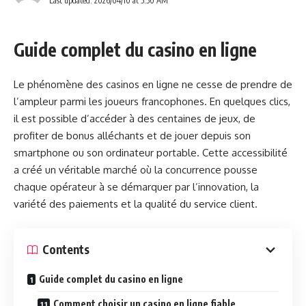
Last updated: 2026/04/10 at 5:50 AM
Guide complet du casino en ligne
Le phénomène des casinos en ligne ne cesse de prendre de
l’ampleur parmi les joueurs francophones. En quelques clics,
il est possible d’accéder à des centaines de jeux, de
profiter de bonus alléchants et de jouer depuis son
smartphone ou son ordinateur portable. Cette accessibilité
a créé un véritable marché où la concurrence pousse
chaque opérateur à se démarquer par l’innovation, la
variété des paiements et la qualité du service client.
Contents
Guide complet du casino en ligne
Comment choisir un casino en ligne fiable