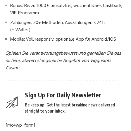
Bonus: Bis zu 1 000 € umsatzfrei, wöchentliches Cashback,
VIP‑Programm
Zahlungen: 20+ Methoden, Auszahlungen < 24 h
(E‑Wallet)
Mobile: Voll responsiv, optionale App für Android/iOS
Spielen Sie verantwortungsbewusst und genießen Sie das
sichere, abwechslungsreiche Angebot von Viggoslots
Casino.
Sign Up For Daily Newsletter
Be keep up! Get the latest breaking news delivered
straight to your inbox.
[mc4wp_form]