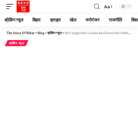
Aa
ब्रेकिंग न्यूज
बिहार
क्राइम
खेल
मनोरंजन
राजनीति
शिक्ष
The Voice Of Bihar
>
Blog
>
ब्रेकिंग न्यूज
>
Wie Viggoslots Casino das klassische Online‑Casino‑Erlebnis neu definiert
ब्रेकिंग न्यूज