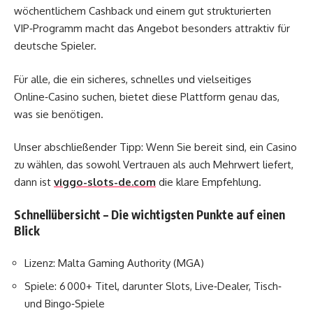
wöchentlichem Cashback und einem gut strukturierten
VIP‑Programm macht das Angebot besonders attraktiv für
deutsche Spieler.
Für alle, die ein sicheres, schnelles und vielseitiges
Online‑Casino suchen, bietet diese Plattform genau das,
was sie benötigen.
Unser abschließender Tipp: Wenn Sie bereit sind, ein Casino
zu wählen, das sowohl Vertrauen als auch Mehrwert liefert,
dann ist
viggo-slots-de.com
die klare Empfehlung.
Schnellübersicht – Die wichtigsten Punkte auf einen
Blick
Lizenz: Malta Gaming Authority (MGA)
Spiele: 6 000+ Titel, darunter Slots, Live‑Dealer, Tisch‑
und Bingo‑Spiele