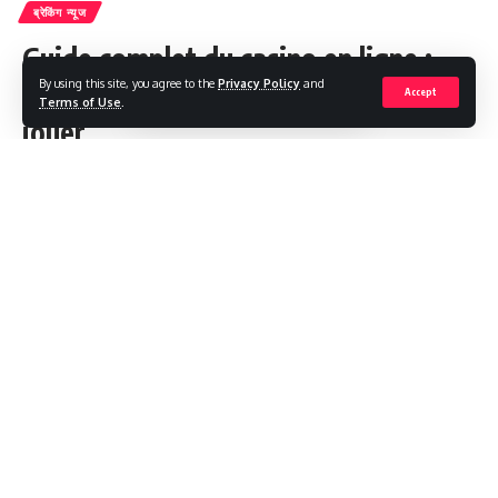
ब्रेकिंग न्यूज
Comment optimiser son bankroll ?
Guide complet du casino en ligne :
Méthodes de mise progressive vs stratégies fixes
By using this site, you agree to the
Privacy Policy
and
tout ce qu’il faut savoir avant de
Accept
Gestion des sessions
Terms of Use
.
jouer
Outils statistiques & applications tierces
Le futur des casinos en ligne : live dealer & réalité
Share
13 Min Read
virtuelle
Arbaz Salim
Technologies VR/AR émergentes
Last updated: 2026/04/19 at 4:25 PM
Rôle des cryptomonnaies & blockchain
Conclusion
Guide complet du casino en ligne :
tout ce qu’il faut savoir avant de
Dans ce contexte dynamique,
nouveau casino en ligne
jouer
apparaît comme un repère incontournable pour les novices
comme pour les habitués qui souhaitent s’informer avant de
Le jeu en ligne connaît une croissance fulgurante en France
s’inscrire. Les sites comparatifs tels que Basketnews.Net
depuis la légalisation du secteur il y a quelques années. Les