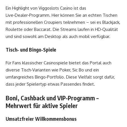
Ein Highlight von Viggoslots Casino ist das
Live‑Dealer‑Programm. Hier können Sie an echten Tischen
mit professionellen Croupiers teilnehmen – sei es Blackjack,
Roulette oder Baccarat. Die Streams laufen in HD‑Qualität
und sind sowohl am Desktop als auch mobil verfügbar.
Tisch‑ und Bingo‑Spiele
Für Fans klassischer Casinospiele bietet das Portal auch
diverse Tisch‑Varianten wie Poker, Sic Bo und ein
umfangreiches Bingo‑Portfolio. Diese Vielfalt sorgt dafür,
dass jeder Spielertyp etwas Passendes findet.
Boni, Cashback und VIP‑Programm –
Mehrwert für aktive Spieler
Umsatzfreier Willkommensbonus