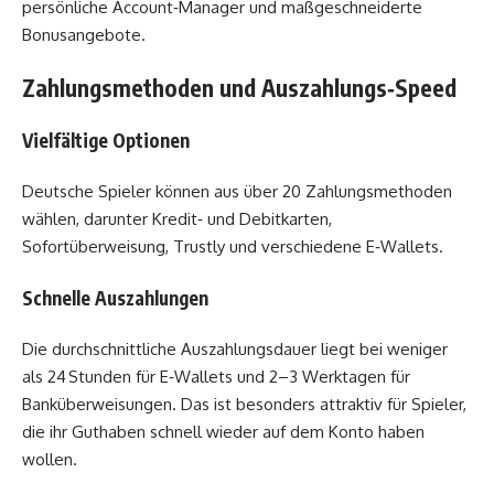
persönliche Account‑Manager und maßgeschneiderte
Bonusangebote.
Zahlungsmethoden und Auszahlungs‑Speed
Vielfältige Optionen
Deutsche Spieler können aus über 20 Zahlungsmethoden
wählen, darunter Kredit‑ und Debitkarten,
Sofortüberweisung, Trustly und verschiedene E‑Wallets.
Schnelle Auszahlungen
Die durchschnittliche Auszahlungsdauer liegt bei weniger
als 24 Stunden für E‑Wallets und 2–3 Werktagen für
Banküberweisungen. Das ist besonders attraktiv für Spieler,
die ihr Guthaben schnell wieder auf dem Konto haben
wollen.