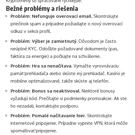
Kryptomeny sú spracované rýchlejšie.
Bežné problémy a riešenia
Problém: Nefunguje overovací email.
Skontrolujte
priečinok spam a prípadne požiadajte o nový overovací
odkaz v sekcii profil.
Problém: Výber je zamietnutý.
Dôvodom je často
neúplné KYC. Odošlite požadované dokumenty (pas,
faktúra za energie) a počkajte na schválenie.
Problém: Hra sa nenačítava.
Vymažte vyrovnávaciu
pamäť prehliadača alebo skúste iný prehliadač. Kasíno je
mobilne optimalizované, takže skúste aj telefón.
Problém: Bonus sa neaktivoval.
Niektoré bonusy
vyžadujú kód. Prečítajte si podmienky promoakcie. Ak ste
ho nezadali, kontaktujte podporu.
Problém: Pomalé načítavanie hier.
Skontrolujte
internetové pripojenie. Prípadne vypnite VPN, ktorá môže
spomaľovať pripojenie.