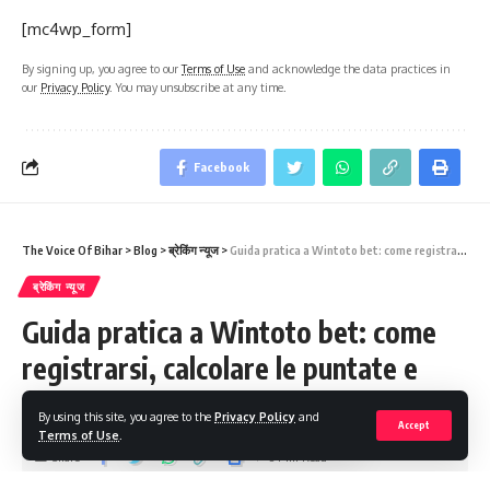
[mc4wp_form]
By signing up, you agree to our
Terms of Use
and acknowledge the data practices in
our
Privacy Policy
. You may unsubscribe at any time.
Facebook
The Voice Of Bihar
>
Blog
>
ब्रेकिंग न्यूज
>
Guida pratica a Wintoto bet: come registrarsi, calcolare le puntate e vincere
ब्रेकिंग न्यूज
Guida pratica a Wintoto bet: come
registrarsi, calcolare le puntate e
vincere
By using this site, you agree to the
Privacy Policy
and
Accept
Terms of Use
.
Share
8 Min Read