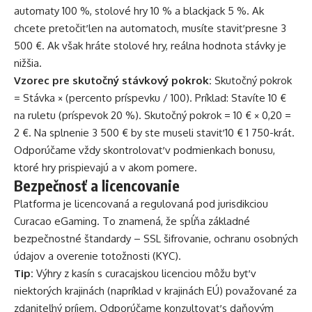
automaty 100 %, stolové hry 10 % a blackjack 5 %. Ak
chcete pretočiť len na automatoch, musíte staviť presne 3
500 €. Ak však hráte stolové hry, reálna hodnota stávky je
nižšia.
Vzorec pre skutočný stávkový pokrok:
Skutočný pokrok
= Stávka × (percento príspevku / 100). Príklad: Stavíte 10 €
na ruletu (príspevok 20 %). Skutočný pokrok = 10 € × 0,20 =
2 €. Na splnenie 3 500 € by ste museli staviť 10 € 1 750-krát.
Odporúčame vždy skontrolovať v podmienkach bonusu,
ktoré hry prispievajú a v akom pomere.
Bezpečnosť a licencovanie
Platforma je licencovaná a regulovaná pod jurisdikciou
Curacao eGaming. To znamená, že spĺňa základné
bezpečnostné štandardy – SSL šifrovanie, ochranu osobných
údajov a overenie totožnosti (KYC).
Tip:
Výhry z kasín s curacajskou licenciou môžu byť v
niektorých krajinách (napríklad v krajinách EÚ) považované za
zdaniteľný príjem. Odporúčame konzultovať s daňovým