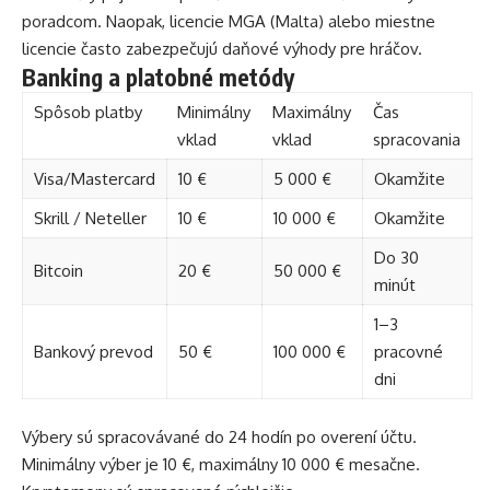
poradcom. Naopak, licencie MGA (Malta) alebo miestne
licencie často zabezpečujú daňové výhody pre hráčov.
Banking a platobné metódy
Spôsob platby
Minimálny
Maximálny
Čas
vklad
vklad
spracovania
Visa/Mastercard
10 €
5 000 €
Okamžite
Skrill / Neteller
10 €
10 000 €
Okamžite
Do 30
Bitcoin
20 €
50 000 €
minút
1–3
Bankový prevod
50 €
100 000 €
pracovné
dni
Výbery sú spracovávané do 24 hodín po overení účtu.
Minimálny výber je 10 €, maximálny 10 000 € mesačne.