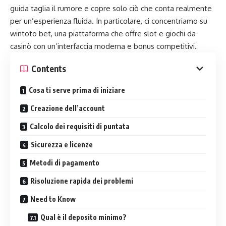
guida taglia il rumore e copre solo ciò che conta realmente
per un’esperienza fluida. In particolare, ci concentriamo su
wintoto bet, una piattaforma che offre slot e giochi da
casinò con un’interfaccia moderna e bonus competitivi.
Contents
Cosa ti serve prima di iniziare
Creazione dell’account
Calcolo dei requisiti di puntata
Sicurezza e licenze
Metodi di pagamento
Risoluzione rapida dei problemi
Need to Know
Qual è il deposito minimo?