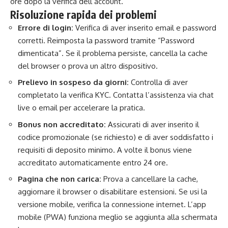
ore dopo la verifica dell’account.
Risoluzione rapida dei problemi
Errore di login:
Verifica di aver inserito email e password
corretti. Reimposta la password tramite “Password
dimenticata”. Se il problema persiste, cancella la cache
del browser o prova un altro dispositivo.
Prelievo in sospeso da giorni:
Controlla di aver
completato la verifica KYC. Contatta l’assistenza via chat
live o email per accelerare la pratica.
Bonus non accreditato:
Assicurati di aver inserito il
codice promozionale (se richiesto) e di aver soddisfatto i
requisiti di deposito minimo. A volte il bonus viene
accreditato automaticamente entro 24 ore.
Pagina che non carica:
Prova a cancellare la cache,
aggiornare il browser o disabilitare estensioni. Se usi la
versione mobile, verifica la connessione internet. L’app
mobile (PWA) funziona meglio se aggiunta alla schermata