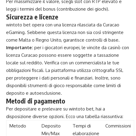
Per massimizzare il valore, scegli slot con RTP elevato e
leggi i termini del bonus (contribuzione dei giochi).
Sicurezza e licenze
wintoto bet opera con una licenza rilasciata da Curacao
eGaming. Sebbene questa licenza non sia così stringente
come Malta o Regno Unito, garantisce controlli di base.
Importante:
per i giocatori europei, le vincite da casinò con
licenza Curacao possono essere soggette a tassazione
locale sul reddito. Verifica con un commercialista le tue
obbligazioni fiscali. La piattaforma utilizza crittografia SSL
per proteggere i dati personali e finanziari. Inoltre, sono
disponibili strumenti di gioco responsabile come limiti di
deposito e autoesclusione.
Metodi di pagamento
Per depositare e prelevare su wintoto bet, hai a
disposizione diverse opzioni. Ecco una tabella riassuntiva:
Metodo
Deposito
Tempi di
Commissioni
Min/Max
elaborazione