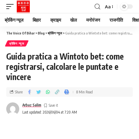
Aa
ब्रेकिंग न्यूज
बिहार
क्राइम
खेल
मनोरंजन
राजनीति
शिक्ष
The Voice Of Bihar
>
Blog
>
ब्रेकिंग न्यूज
>
Guida pratica a Wintoto bet: come registrarsi, calcolare le puntate e vincere
ब्रेकिंग न्यूज
Guida pratica a Wintoto bet: come
registrarsi, calcolare le puntate e
vincere
Share
8 Min Read
Arbaz Salim
Last updated: 2026/06/04 at 7:20 AM