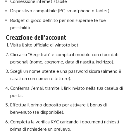
Connessione internet stabile
Dispositivo compatibile (PC, smartphone o tablet)
Budget di gioco definito per non superare le tue
possibilità
Creazione dell’account
Visita il sito ufficiale di wintoto bet.
Clicca su “Registrati” e compila il modulo con i tuoi dati
personali (nome, cognome, data di nascita, indirizzo).
Scegli un nome utente e una password sicura (almeno 8
caratteri con numeri e lettere).
Conferma l’email tramite il link inviato nella tua casella di
posta.
Effettua il primo deposito per attivare il bonus di
benvenuto (se disponibile).
Completa la verifica KYC caricando i documenti richiesti
prima di richiedere un prelievo.