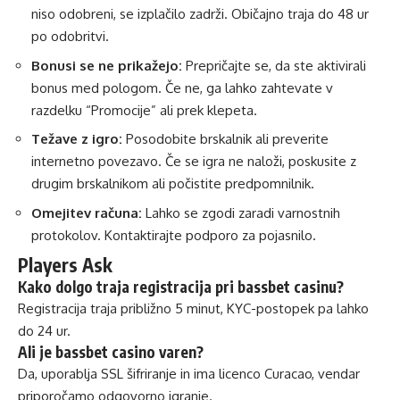
niso odobreni, se izplačilo zadrži. Običajno traja do 48 ur
po odobritvi.
Bonusi se ne prikažejo:
Prepričajte se, da ste aktivirali
bonus med pologom. Če ne, ga lahko zahtevate v
razdelku “Promocije” ali prek klepeta.
Težave z igro:
Posodobite brskalnik ali preverite
internetno povezavo. Če se igra ne naloži, poskusite z
drugim brskalnikom ali počistite predpomnilnik.
Omejitev računa:
Lahko se zgodi zaradi varnostnih
protokolov. Kontaktirajte podporo za pojasnilo.
Players Ask
Kako dolgo traja registracija pri bassbet casinu?
Registracija traja približno 5 minut, KYC-postopek pa lahko
do 24 ur.
Ali je bassbet casino varen?
Da, uporablja SSL šifriranje in ima licenco Curacao, vendar
priporočamo odgovorno igranje.