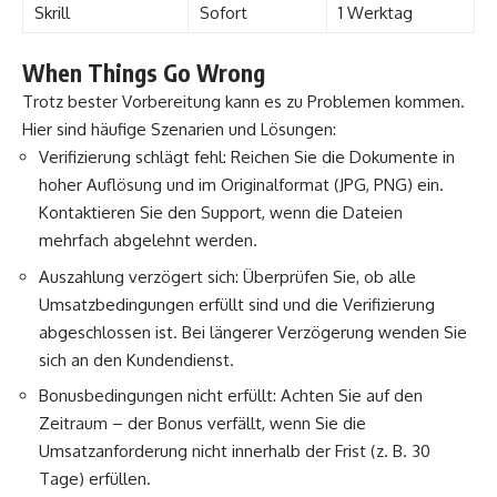
Skrill
Sofort
1 Werktag
When Things Go Wrong
Trotz bester Vorbereitung kann es zu Problemen kommen.
Hier sind häufige Szenarien und Lösungen:
Verifizierung schlägt fehl: Reichen Sie die Dokumente in
hoher Auflösung und im Originalformat (JPG, PNG) ein.
Kontaktieren Sie den Support, wenn die Dateien
mehrfach abgelehnt werden.
Auszahlung verzögert sich: Überprüfen Sie, ob alle
Umsatzbedingungen erfüllt sind und die Verifizierung
abgeschlossen ist. Bei längerer Verzögerung wenden Sie
sich an den Kundendienst.
Bonusbedingungen nicht erfüllt: Achten Sie auf den
Zeitraum – der Bonus verfällt, wenn Sie die
Umsatzanforderung nicht innerhalb der Frist (z. B. 30
Tage) erfüllen.