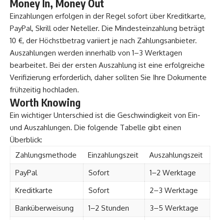
Money In, Money Out
Einzahlungen erfolgen in der Regel sofort über Kreditkarte,
PayPal, Skrill oder Neteller. Die Mindesteinzahlung beträgt
10 €, der Höchstbetrag variiert je nach Zahlungsanbieter.
Auszahlungen werden innerhalb von 1–3 Werktagen
bearbeitet. Bei der ersten Auszahlung ist eine erfolgreiche
Verifizierung erforderlich, daher sollten Sie Ihre Dokumente
frühzeitig hochladen.
Worth Knowing
Ein wichtiger Unterschied ist die Geschwindigkeit von Ein-
und Auszahlungen. Die folgende Tabelle gibt einen
Überblick:
Zahlungsmethode
Einzahlungszeit
Auszahlungszeit
PayPal
Sofort
1–2 Werktage
Kreditkarte
Sofort
2–3 Werktage
Banküberweisung
1–2 Stunden
3–5 Werktage