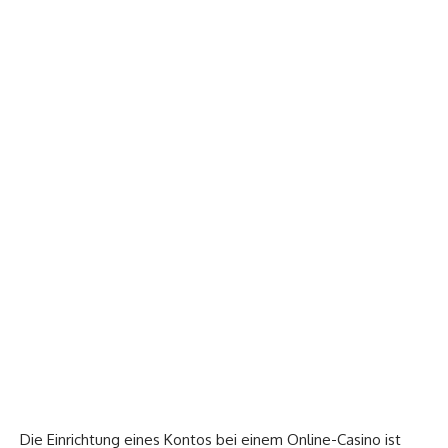
Die Einrichtung eines Kontos bei einem Online-Casino ist