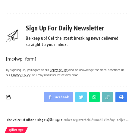
Sign Up For Daily Newsletter
Be keep up! Get the latest breaking news delivered
straight to your inbox.
[mc4wp_form]
By signing up, you agree to our
Terms of Use
and acknowledge the data practices in
our
Privacy Policy
. You may unsubscribe at any time.
Facebook
The Voice Of Bihar
>
Blog
>
ब्रेकिंग न्यूज
>
20bet regisztráció és mobil élmény – teljes útmutató
ब्रेकिंग न्यूज