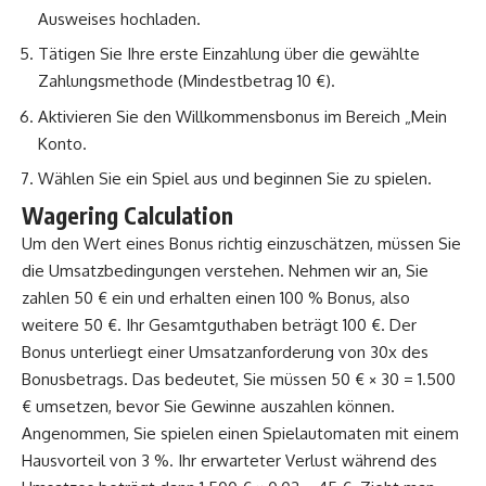
Ausweises hochladen.
Tätigen Sie Ihre erste Einzahlung über die gewählte
Zahlungsmethode (Mindestbetrag 10 €).
Aktivieren Sie den Willkommensbonus im Bereich „Mein
Konto.
Wählen Sie ein Spiel aus und beginnen Sie zu spielen.
Wagering Calculation
Um den Wert eines Bonus richtig einzuschätzen, müssen Sie
die Umsatzbedingungen verstehen. Nehmen wir an, Sie
zahlen 50 € ein und erhalten einen 100 % Bonus, also
weitere 50 €. Ihr Gesamtguthaben beträgt 100 €. Der
Bonus unterliegt einer Umsatzanforderung von 30x des
Bonusbetrags. Das bedeutet, Sie müssen 50 € × 30 = 1.500
€ umsetzen, bevor Sie Gewinne auszahlen können.
Angenommen, Sie spielen einen Spielautomaten mit einem
Hausvorteil von 3 %. Ihr erwarteter Verlust während des