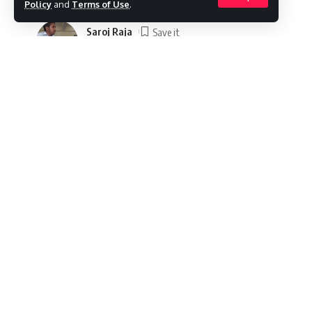
Policy
and
Terms of Use
.
Saroj Raja
Last updated: 2022/02/17 at 3:00 AM
मन में आत्मविश्वास हो और कड़ी मेहनत करने का जज्बा
एक ऐसी ही कहानी बताएंगे जिसमें एक गरीब परिवार के बेट
SHARE
किया। इस लड़के का नाम शुभम गुप्ता है। शुभम को ये सफल
शख्स बनने के बीच के फासले को कैसे खत्म किया।
कौन है आईएएस शुभम गुप्ता
राजस्थान के जयपुर में रहने वाले शुभम गुप्ता एक गरीब परि
अपने परिवार में वो माता पिता के अलावा अपने तीन भाई-बह
रही थी। आर्थिक तंगी का सामना कर रहे परिवार को ध्यान मे