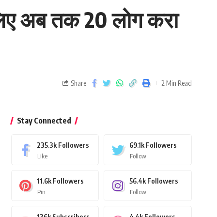
े लिए अब तक 20 लोग करा
Share
2 Min Read
Stay Connected
235.3k
Followers
69.1k
Followers
Like
Follow
11.6k
Followers
56.4k
Followers
Pin
Follow
136k
Subscribers
4.4k
Followers