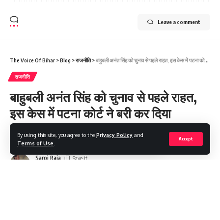
Leave a comment
The Voice Of Bihar
>
Blog
>
राजनीति
>
बाहुबली अनंत सिंह को चुनाव से पहले राहत, इस केस में पटना कोर्ट ने बरी कर दिया
राजनीति
बाहुबली अनंत सिंह को चुनाव से पहले राहत,
इस केस में पटना कोर्ट ने बरी कर दिया
By using this site, you agree to the
Privacy Policy
and
Share
3 Min Read
Accept
Terms of Use
.
Saroj Raja
Last updated: 2025/09/26 at 5:45 AM
बिहार की राजधानी पटना की एक विशेष अदालत ने बाहुबली अनंत सिंह को एक
केस में बरी कर दिया है। पटना की एमपी-एमएलए स्पेशल कोर्ट ने गुरुवार को