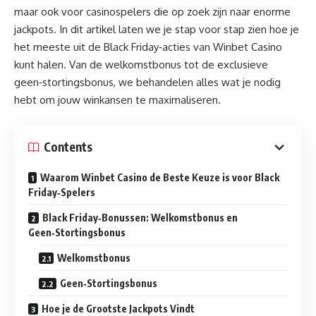
maar ook voor casinospelers die op zoek zijn naar enorme
jackpots. In dit artikel laten we je stap voor stap zien hoe je
het meeste uit de Black Friday‑acties van Winbet Casino
kunt halen. Van de welkomstbonus tot de exclusieve
geen‑stortingsbonus, we behandelen alles wat je nodig
hebt om jouw winkansen te maximaliseren.
Contents
Waarom Winbet Casino de Beste Keuze is voor Black
Friday‑Spelers
Black Friday‑Bonussen: Welkomstbonus en
Geen‑Stortingsbonus
Welkomstbonus
Geen‑Stortingsbonus
Hoe je de Grootste Jackpots Vindt