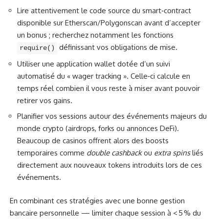
Lire attentivement le code source du smart‑contract
disponible sur Etherscan/Polygonscan avant d’accepter
un bonus ; recherchez notamment les fonctions
définissant vos obligations de mise.
require()
Utiliser une application wallet dotée d’un suivi
automatisé du « wager tracking ». Celle‑ci calcule en
temps réel combien il vous reste à miser avant pouvoir
retirer vos gains.
Planifier vos sessions autour des événements majeurs du
monde crypto (airdrops, forks ou annonces DeFi).
Beaucoup de casinos offrent alors des boosts
temporaires comme
double cashback
ou
extra spins
liés
directement aux nouveaux tokens introduits lors de ces
événements.
En combinant ces stratégies avec une bonne gestion
bancaire personnelle — limiter chaque session à < 5 % du