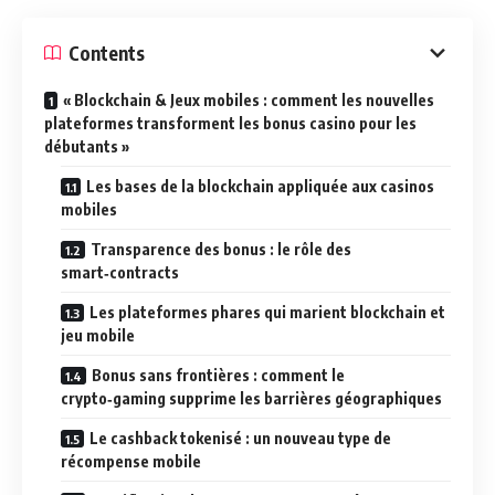
Contents
« Blockchain & Jeux mobiles : comment les nouvelles
plateformes transforment les bonus casino pour les
débutants »
Les bases de la blockchain appliquée aux casinos
mobiles
Transparence des bonus : le rôle des
smart‑contracts
Les plateformes phares qui marient blockchain et
jeu mobile
Bonus sans frontières : comment le
crypto‑gaming supprime les barrières géographiques
Le cashback tokenisé : un nouveau type de
récompense mobile