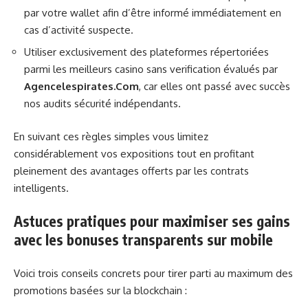
par votre wallet afin d’être informé immédiatement en
cas d’activité suspecte.
Utiliser exclusivement des plateformes répertoriées
parmi les meilleurs casino sans verification évalués par
Agencelespirates.Com
, car elles ont passé avec succès
nos audits sécurité indépendants.
En suivant ces règles simples vous limitez
considérablement vos expositions tout en profitant
pleinement des avantages offerts par les contrats
intelligents.
Astuces pratiques pour maximiser ses gains
avec les bonuses transparents sur mobile
Voici trois conseils concrets pour tirer parti au maximum des
promotions basées sur la blockchain :