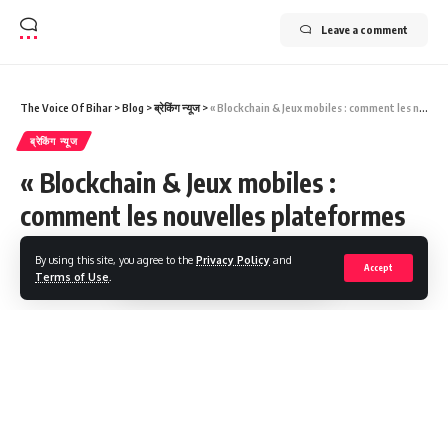
Leave a comment
The Voice Of Bihar
>
Blog
>
ब्रेकिंग न्यूज
>
« Blockchain & Jeux mobiles : comment les nouvelles plateformes transforment les bonus casino pour les débutants »
ब्रेकिंग न्यूज
« Blockchain & Jeux mobiles :
comment les nouvelles plateformes
transforment les bonus casino pour
By using this site, you agree to the
Privacy Policy
and
Accept
les débutants »
Terms of Use
.
Share
13 Min Read
Arbaz Salim
Last updated: 2026/05/14 at 3:03 AM