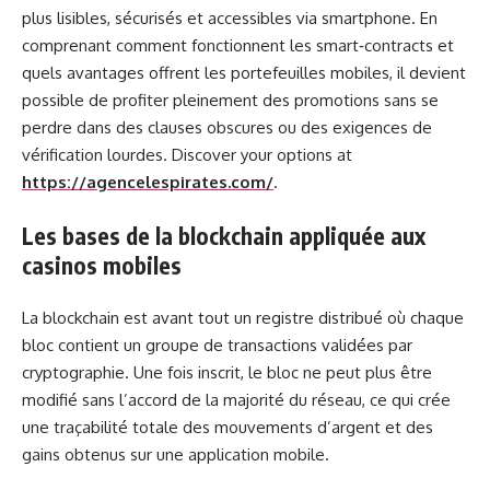
plus lisibles, sécurisés et accessibles via smartphone. En
comprenant comment fonctionnent les smart‑contracts et
quels avantages offrent les portefeuilles mobiles, il devient
possible de profiter pleinement des promotions sans se
perdre dans des clauses obscures ou des exigences de
vérification lourdes. Discover your options at
https://agencelespirates.com/
.
Les bases de la blockchain appliquée aux
casinos mobiles
La blockchain est avant tout un registre distribué où chaque
bloc contient un groupe de transactions validées par
cryptographie. Une fois inscrit, le bloc ne peut plus être
modifié sans l’accord de la majorité du réseau, ce qui crée
une traçabilité totale des mouvements d’argent et des
gains obtenus sur une application mobile.