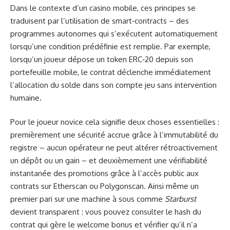
Dans le contexte d’un casino mobile, ces principes se
traduisent par l’utilisation de smart‑contracts – des
programmes autonomes qui s’exécutent automatiquement
lorsqu’une condition prédéfinie est remplie. Par exemple,
lorsqu’un joueur dépose un token ERC‑20 depuis son
portefeuille mobile, le contrat déclenche immédiatement
l’allocation du solde dans son compte jeu sans intervention
humaine.
Pour le joueur novice cela signifie deux choses essentielles :
premièrement une sécurité accrue grâce à l’immutabilité du
registre – aucun opérateur ne peut altérer rétroactivement
un dépôt ou un gain – et deuxièmement une vérifiabilité
instantanée des promotions grâce à l’accès public aux
contrats sur Etherscan ou Polygonscan. Ainsi même un
premier pari sur une machine à sous comme
Starburst
devient transparent : vous pouvez consulter le hash du
contrat qui gère le welcome bonus et vérifier qu’il n’a