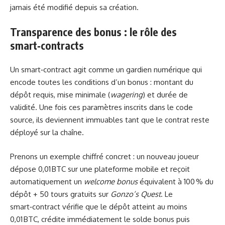
jamais été modifié depuis sa création.
Transparence des bonus : le rôle des
smart‑contracts
Un smart‑contract agit comme un gardien numérique qui
encode toutes les conditions d’un bonus : montant du
dépôt requis, mise minimale (
wagering
) et durée de
validité. Une fois ces paramètres inscrits dans le code
source, ils deviennent immuables tant que le contrat reste
déployé sur la chaîne.
Prenons un exemple chiffré concret : un nouveau joueur
dépose 0,01 BTC sur une plateforme mobile et reçoit
automatiquement un
welcome bonus
équivalent à 100 % du
dépôt + 50 tours gratuits sur
Gonzo’s Quest
. Le
smart‑contract vérifie que le dépôt atteint au moins
0,01 BTC, crédite immédiatement le solde bonus puis