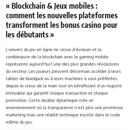
« Blockchain & Jeux mobiles :
comment les nouvelles plateformes
transforment les bonus casino pour
les débutants »
L’univers du jeu en ligne ne cesse d’évoluer et la
combinaison de la blockchain avec le gaming mobile
représente aujourd’hui l’une des plus grandes révolutions
du secteur. Les joueurs peuvent désormais accéder à leurs
tables de blackjack ou à leurs machines à sous préférées
depuis le creux de la main tout en bénéficiant d’un registre
immuable qui garantit chaque transaction et chaque
promotion. Cette double dynamique crée un
environnement où la transparence n’est plus une promesse
marketing mais une réalité technique inscrite dans le code
même du jeu.