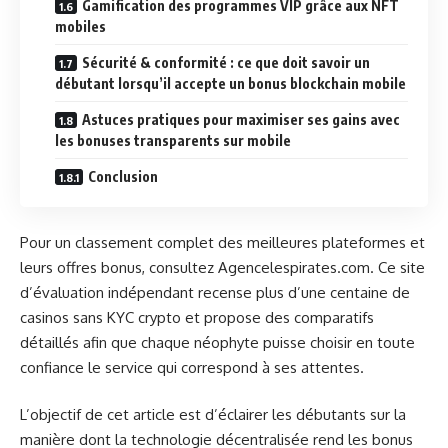
Gamification des programmes VIP grâce aux NFT
mobiles
Sécurité & conformité : ce que doit savoir un
débutant lorsqu’il accepte un bon­us blockchain mobile
Astuces pratiques pour maximiser ses gains avec
les bonuses transparents sur mobile
Conclusion
Pour un classement complet des meilleures plateformes et
leurs offres bonus, consultez Agencelespirates.com. Ce site
d’évaluation indépendant recense plus d’une centaine de
casinos sans KYC crypto et propose des comparatifs
détaillés afin que chaque néophyte puisse choisir en toute
confiance le service qui correspond à ses attentes.
L’objectif de cet article est d’éclairer les débutants sur la
manière dont la technologie décentralisée rend les bonus