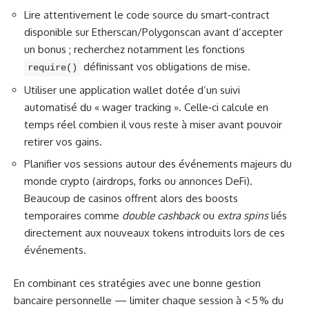
Lire attentivement le code source du smart‑contract
disponible sur Etherscan/Polygonscan avant d’accepter
un bonus ; recherchez notamment les fonctions
définissant vos obligations de mise.
require()
Utiliser une application wallet dotée d’un suivi
automatisé du « wager tracking ». Celle‑ci calcule en
temps réel combien il vous reste à miser avant pouvoir
retirer vos gains.
Planifier vos sessions autour des événements majeurs du
monde crypto (airdrops, forks ou annonces DeFi).
Beaucoup de casinos offrent alors des boosts
temporaires comme
double cashback
ou
extra spins
liés
directement aux nouveaux tokens introduits lors de ces
événements.
En combinant ces stratégies avec une bonne gestion
bancaire personnelle — limiter chaque session à < 5 % du