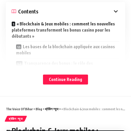
Contents
« Blockchain & Jeux mobiles : comment les nouvelles
plateformes transforment les bonus casino pour les
débutants »
Les bases de la blockchain appliquée aux casinos
mobiles
Transparence des bonus : le rôle des
smart‑contracts
Continue Reading
Les plateformes phares qui marient blockchain et
jeu mobile
Bonus sans frontières : comment le
crypto‑gaming supprime les barrières géographiques
The Voice Of Bihar
>
Blog
>
ब्रेकिंग न्यूज
>
« Blockchain & Jeux mobiles : comment les nouvelles plateformes transforment les bonus casino pour les débutants »
Le cashback tokenisé : un nouveau type de
ब्रेकिंग न्यूज
récompense mobile
« Blockchain & Jeux mobiles :
Gamification des programmes VIP grâce aux NFT