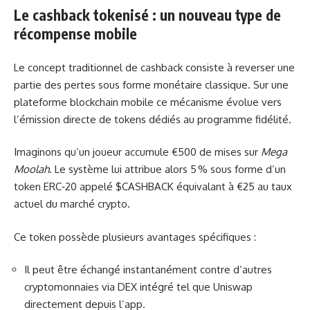
Le cashback tokenisé : un nouveau type de
récompense mobile
Le concept traditionnel de cashback consiste à reverser une
partie des pertes sous forme monétaire classique. Sur une
plateforme blockchain mobile ce mécanisme évolue vers
l’émission directe de tokens dédiés au programme fidélité.
Imaginons qu’un joueur accumule €500 de mises sur
Mega
Moolah
. Le système lui attribue alors 5 % sous forme d’un
token ERC‑20 appelé $CASHBACK équivalant à €25 au taux
actuel du marché crypto.
Ce token possède plusieurs avantages spécifiques :
Il peut être échangé instantanément contre d’autres
cryptomonnaies via DEX intégré tel que Uniswap
directement depuis l’app.