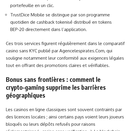
portefeuille en un clic.
TrustDice Mobile se distingue par son programme
quotidien de cashback tokenisé distribué en tokens
BEP‑20 directement dans l’application.
Ces trois services figurent régulièrement dans le comparatif
casino sans KYC publié par Agencelespirates.Com, qui
souligne notamment leur conformité aux exigences légales
tout en offrant des promotions claires et vérifiables.
Bonus sans frontières : comment le
crypto‑gaming supprime les barrières
géographiques
Les casinos en ligne classiques sont souvent contraints par
des licences locales ; ainsi certains pays voient leurs joueurs
bloqués ou leurs dépôts refusés pour raisons