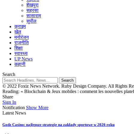
शेखपुरा
सहरसा
सासाराम
सुपौल
क्राइम
खेल
मनोरंजन
राजनीति
शिक्षा
स्वास्थ्य
UP News
कहानी
Search
© 2022 Foxiz News Network. Ruby Design Company. All Rights Re
Reading:
« Blockchain & Jeux mobiles : comment les nouvelles platef
Share
Sign In
Notification
Show More
Latest News
Godz Casino: najlepsze strategie na zakłady sportowe w 2026 roku