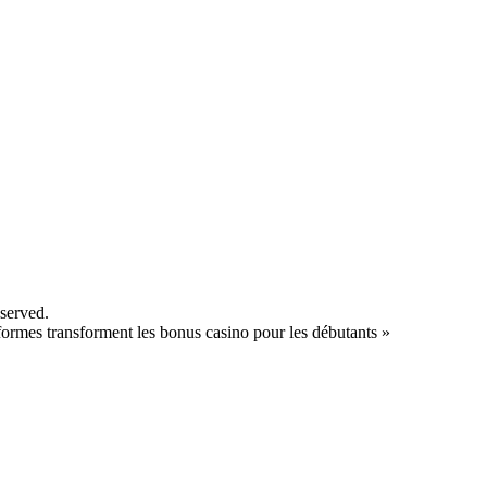
served.
ormes transforment les bonus casino pour les débutants »