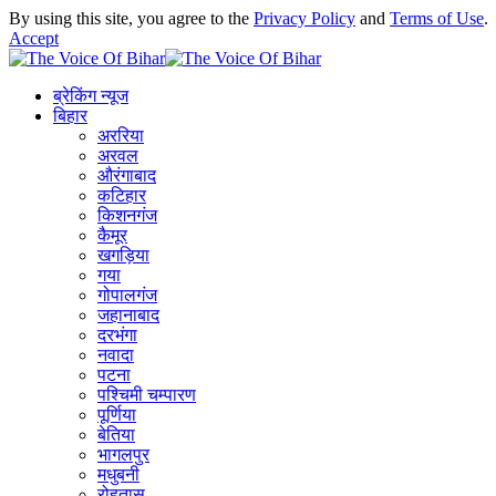
By using this site, you agree to the
Privacy Policy
and
Terms of Use
.
Accept
ब्रेकिंग न्यूज
बिहार
अररिया
अरवल
औरंगाबाद
कटिहार
किशनगंज
कैमूर
खगड़िया
गया
गोपालगंज
जहानाबाद
दरभंगा
नवादा
पटना
पश्चिमी चम्पारण
पूर्णिया
बेतिया
भागलपुर
मधुबनी
रोहतास