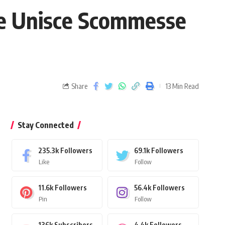
che Unisce Scommesse
Share
13 Min Read
Stay Connected
235.3k
Followers
69.1k
Followers
Like
Follow
11.6k
Followers
56.4k
Followers
Pin
Follow
136k
Subscribers
4.4k
Followers