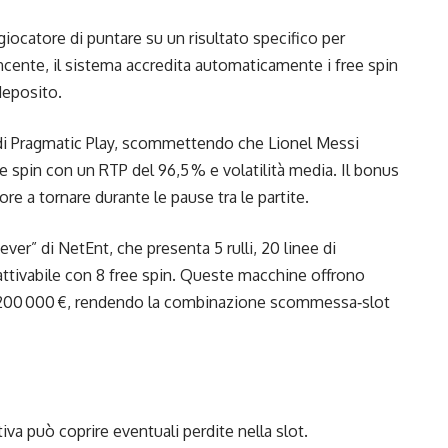
ocatore di puntare su un risultato specifico per
incente, il sistema accredita automaticamente i free spin
 deposito.
 di Pragmatic Play, scommettendo che Lionel Messi
e spin con un RTP del 96,5 % e volatilità media. Il bonus
tore a tornare durante le pause tra le partite.
er” di NetEnt, che presenta 5 rulli, 20 linee di
tivabile con 8 free spin. Queste macchine offrono
i 200 000 €, rendendo la combinazione scommessa‑slot
tiva può coprire eventuali perdite nella slot.