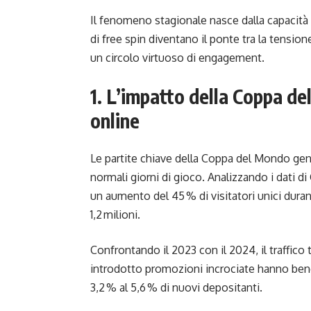
Il fenomeno stagionale nasce dalla capacità 
di free spin diventano il ponte tra la tensione
un circolo virtuoso di engagement.
1. L’impatto della Coppa de
online
Le partite chiave della Coppa del Mondo gene
normali giorni di gioco. Analizzando i dati di
un aumento del 45 % di visitatori unici duran
1,2 milioni.
Confrontando il 2023 con il 2024, il traffico
introdotto promozioni incrociate hanno bene
3,2 % al 5,6 % di nuovi depositanti.