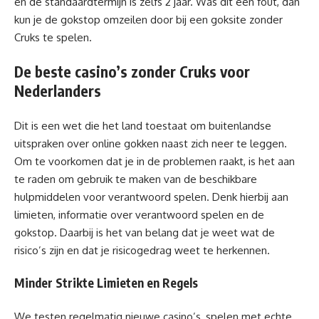
en de standaardtermijn is zelfs 2 jaar. Was dit een fout, dan
kun je de gokstop omzeilen door bij een goksite zonder
Cruks te spelen.
De beste casino’s zonder Cruks voor
Nederlanders
Dit is een wet die het land toestaat om buitenlandse
uitspraken over online gokken naast zich neer te leggen.
Om te voorkomen dat je in de problemen raakt, is het aan
te raden om gebruik te maken van de beschikbare
hulpmiddelen voor verantwoord spelen. Denk hierbij aan
limieten, informatie over verantwoord spelen en de
gokstop. Daarbij is het van belang dat je weet wat de
risico’s zijn en dat je risicogedrag weet te herkennen.
Minder Strikte Limieten en Regels
We testen regelmatig nieuwe casino’s, spelen met echte