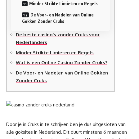
Minder Strikte Limieten en Regels
De Voor- en Nadelen van Online
Gokken Zonder Cruks
De beste casino’s zonder Cruks voor
Nederlanders
Minder Strikte Limieten en Regels
Wat is een Online Casino Zonder Cruks?
De Voor- en Nadelen van Online Gokken
Zonder Cruks
Door je in Cruks in te schrijven ben je dus uitgesloten van
alle goksites in Nederland. Dit duurt minstens 6 maanden