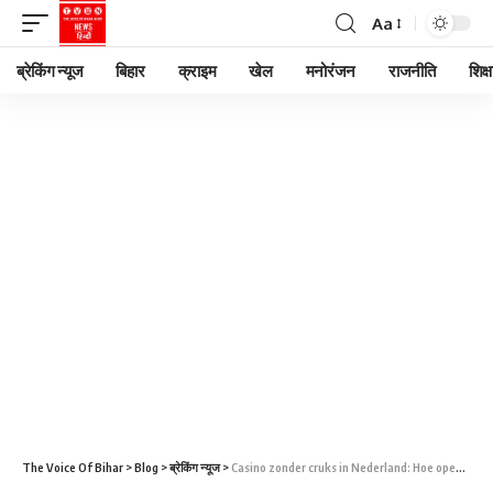
Aa
ब्रेकिंग न्यूज
बिहार
क्राइम
खेल
मनोरंजन
राजनीति
शिक्ष
The Voice Of Bihar
>
Blog
>
ब्रेकिंग न्यूज
>
Casino zonder cruks in Nederland: Hoe open voorwaarden zekerheid creëren