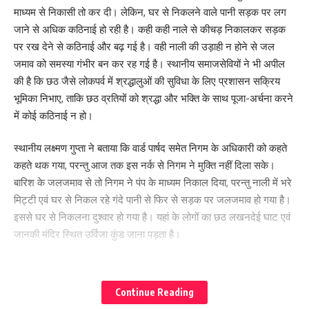
माध्यम से निकासी तो कर दी। लेकिन, घर से निकलने वाले पानी सड़क पर लग
जाने से अधिक कठिनाई हो रही है। कही कही नाले से कीचड़ निकालकर सड़क
पर रख देने से कठिनाई और बढ़ गई है। वही नाली की उड़ाही न होने से जल
जमाव को समस्या गंभीर बन कर रह गई है। स्थानीय समाजसेवियों ने भी अपील
की है कि छठ जैसे लोकपर्व में श्रद्धालुओं की सुविधा के लिए प्रशासन सक्रिय
भूमिका निभाए, ताकि छठ व्रतियों को श्रद्धा और भक्ति के साथ पूजा-अर्चना करने
में कोई कठिनाई न हो।
स्थानीय लक्ष्मण गुप्ता ने बताया कि वार्ड पार्षद समेत निगम के अधिकारी को कहते
कहते थक गया, परन्तु आज तक इस नर्क से निगम ने मुक्ति नहीं दिला सके।
बारिश के जलजमाव से तो निगम ने पंप के माध्यम निकाल दिया, परन्तु नाली में भरे
मिट्टी एवं घर से निकल रहे गंदे पानी से फिर से सड़क पर जलजमाव हो गया है।
इससे घर से निकलना दुश्वार हो गया है। यहां के लोगों का छठ लखनदेई घाट एवं
जानकी मंदिर स्थित उर्विजा कुंड जाना पड़ता है।
^कोट बाजार नूनिया टोली से जलजमाव का मामला संज्ञान में है। वहां के लोगों की
समस्या को देखते हुए तत्काल छोटा पंप लगाया जा रहा है। वही नाली से कीचड़
Continue Reading
निकालने पर उसको सूखने के बाद उठाया जाएगा। जल्द समस्या का समाधान हो