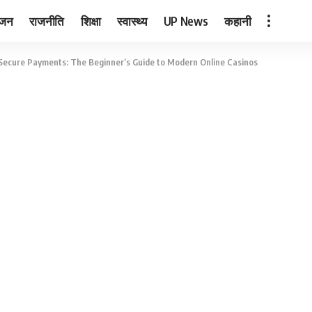
ंजन
राजनीति
शिक्षा
स्वास्थ्य
UP News
कहानी
ecure Payments: The Beginner’s Guide to Modern Online Casinos