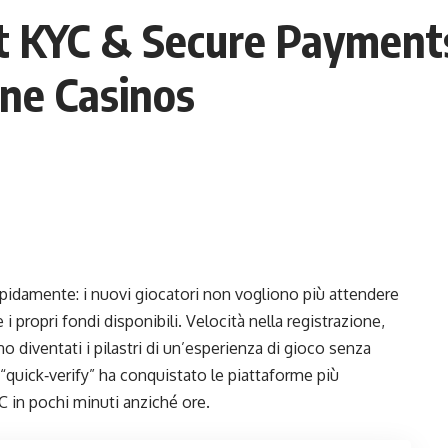
t KYC & Secure Payments
ne Casinos
pidamente: i nuovi giocatori non vogliono più attendere
e i propri fondi disponibili. Velocità nella registrazione,
o diventati i pilastri di un’esperienza di gioco senza
“quick‑verify” ha conquistato le piattaforme più
C in pochi minuti anziché ore.