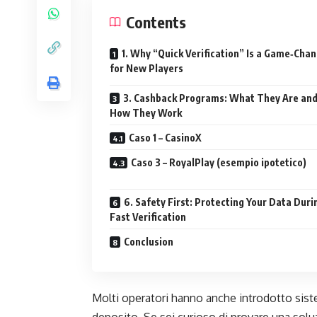
Contents
1. Why “Quick Verification” Is a Game‑Cha
for New Players
3. Cashback Programs: What They Are an
How They Work
Caso 1 – CasinoX
Caso 3 – RoyalPlay (esempio ipotetico)
6. Safety First: Protecting Your Data Duri
Fast Verification
Conclusion
Molti operatori hanno anche introdotto siste