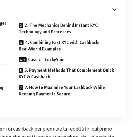
nger
2. The Mechanics Behind Instant KYC:
Technology and Processes
d
4. Combining Fast KYC with Cashback:
Real‑World Examples
Caso 2 – LuckySpin
5. Payment Methods That Complement Quick
KYC & Cashback
ng
7. How to Maximise Your Cashback While
Keeping Payments Secure
mi di cashback per premiare la fedeltà fin dal primo