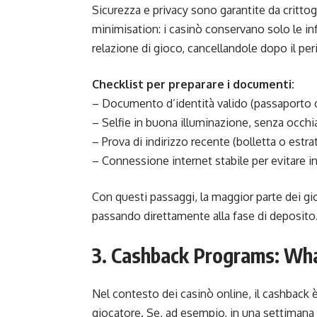
Sicurezza e privacy sono garantite da crittogr
minimisation: i casinò conservano solo le in
relazione di gioco, cancellandole dopo il per
Checklist per preparare i documenti:
– Documento d’identità valido (passaporto o 
– Selfie in buona illuminazione, senza occhial
– Prova di indirizzo recente (bolletta o estra
– Connessione internet stabile per evitare in
Con questi passaggi, la maggior parte dei gi
passando direttamente alla fase di deposito
3. Cashback Programs: Wh
Nel contesto dei casinò online, il cashback 
giocatore. Se, ad esempio, in una settimana s