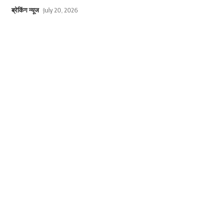
ब्रेकिंग न्यूज
July 20, 2026