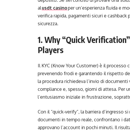
deposito. Se sei curioso di provare una solu
al
usdt casino
per un’esperienza fluida e mo
verifica rapida, pagamenti sicuri e cashback 
sicurezza.
1. Why “Quick Verification
Players
Il KYC (Know Your Customer) è il processo co
prevenendo frodi e garantendo il rispetto d
la procedura richiedeva l’invio di documenti
compliance e, spesso, giorni di attesa. Per u
l’entusiasmo iniziale in frustrazione, soprat
Con il “quick‑verify”, la barriera d’ingresso 
documenti in tempo reale, confrontano i dati
approvano l’account in pochi minuti. Il risult