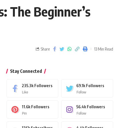
: The Beginner’s
Share
13 Min Read
Stay Connected
235.3k
Followers
69.1k
Followers
Like
Follow
11.6k
Followers
56.4k
Followers
Pin
Follow
136k
Subscribers
4.4k
Followers