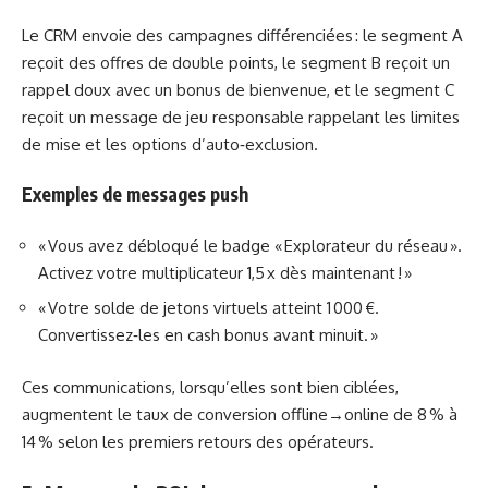
Le CRM envoie des campagnes différenciées : le segment A
reçoit des offres de double points, le segment B reçoit un
rappel doux avec un bonus de bienvenue, et le segment C
reçoit un message de jeu responsable rappelant les limites
de mise et les options d’auto‑exclusion.
Exemples de messages push
« Vous avez débloqué le badge « Explorateur du réseau ».
Activez votre multiplicateur 1,5 x dès maintenant ! »
« Votre solde de jetons virtuels atteint 1 000 €.
Convertissez‑les en cash bonus avant minuit. »
Ces communications, lorsqu’elles sont bien ciblées,
augmentent le taux de conversion offline→online de 8 % à
14 % selon les premiers retours des opérateurs.