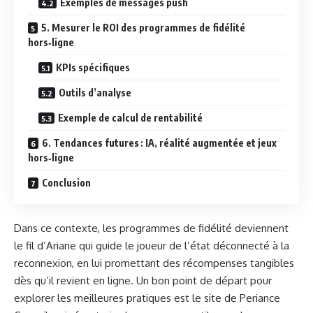
Exemples de messages push
5. Mesurer le ROI des programmes de fidélité
hors‑ligne
KPIs spécifiques
Outils d’analyse
Exemple de calcul de rentabilité
6. Tendances futures : IA, réalité augmentée et jeux
hors‑ligne
Conclusion
Dans ce contexte, les programmes de fidélité deviennent
le fil d’Ariane qui guide le joueur de l’état déconnecté à la
reconnexion, en lui promettant des récompenses tangibles
dès qu’il revient en ligne. Un bon point de départ pour
explorer les meilleures pratiques est le site de Periance