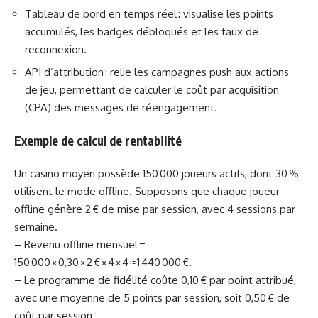
Tableau de bord en temps réel : visualise les points
accumulés, les badges débloqués et les taux de
reconnexion.
API d’attribution : relie les campagnes push aux actions
de jeu, permettant de calculer le coût par acquisition
(CPA) des messages de réengagement.
Exemple de calcul de rentabilité
Un casino moyen possède 150 000 joueurs actifs, dont 30 %
utilisent le mode offline. Supposons que chaque joueur
offline génère 2 € de mise par session, avec 4 sessions par
semaine.
– Revenu offline mensuel =
150 000 × 0,30 × 2 € × 4 × 4 ≈ 1 440 000 €.
– Le programme de fidélité coûte 0,10 € par point attribué,
avec une moyenne de 5 points par session, soit 0,50 € de
coût par session.