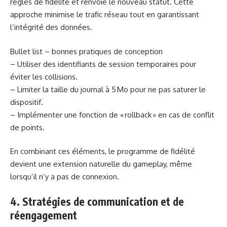
règles de fidélité et renvoie le nouveau statut. Cette
approche minimise le trafic réseau tout en garantissant
l’intégrité des données.
Bullet list – bonnes pratiques de conception
– Utiliser des identifiants de session temporaires pour
éviter les collisions.
– Limiter la taille du journal à 5 Mo pour ne pas saturer le
dispositif.
– Implémenter une fonction de « rollback » en cas de conflit
de points.
En combinant ces éléments, le programme de fidélité
devient une extension naturelle du gameplay, même
lorsqu’il n’y a pas de connexion.
4. Stratégies de communication et de
réengagement