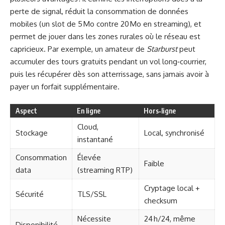
perte de signal, réduit la consommation de données
mobiles (un slot de 5 Mo contre 20 Mo en streaming), et
permet de jouer dans les zones rurales où le réseau est
capricieux. Par exemple, un amateur de
Starburst
peut
accumuler des tours gratuits pendant un vol long‑courrier,
puis les récupérer dès son atterrissage, sans jamais avoir à
payer un forfait supplémentaire.
Aspect
En ligne
Hors‑ligne
Cloud,
Stockage
Local, synchronisé
instantané
Consommation
Élevée
Faible
data
(streaming RTP)
Cryptage local +
Sécurité
TLS/SSL
checksum
Nécessite
24 h/24, même
Disponibilité