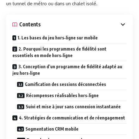
un tunnel de métro ou dans un chalet isolé.
Contents
1. Les bases du jeu hors‑ligne sur mobile
2. Pourquoi les programmes de fidélité sont
essentiels en mode hors‑ligne
3. Conception d’un programme de fidélité adapté au
jeu hors‑ligne
Gamification des sessions déconnectées
Récompenses réalisables hors‑ligne
Suivi et mise à jour sans connexion instantanée
4. Stratégies de communication et de réengagement
Segmentation CRM mobile