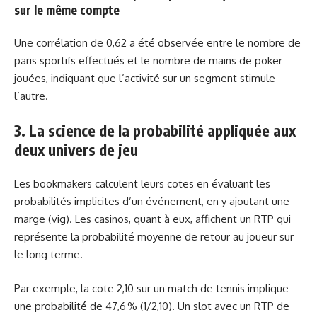
sur le même compte
Une corrélation de 0,62 a été observée entre le nombre de
paris sportifs effectués et le nombre de mains de poker
jouées, indiquant que l’activité sur un segment stimule
l’autre.
3. La science de la probabilité appliquée aux
deux univers de jeu
Les bookmakers calculent leurs cotes en évaluant les
probabilités implicites d’un événement, en y ajoutant une
marge (vig). Les casinos, quant à eux, affichent un RTP qui
représente la probabilité moyenne de retour au joueur sur
le long terme.
Par exemple, la cote 2,10 sur un match de tennis implique
une probabilité de 47,6 % (1/2,10). Un slot avec un RTP de