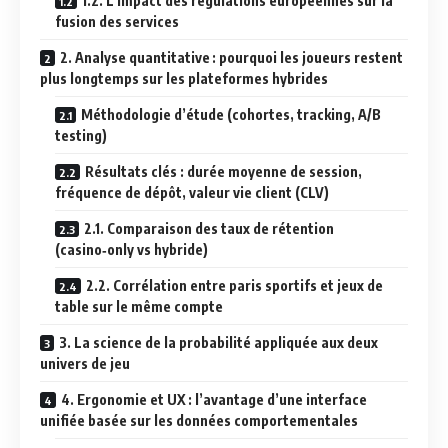
1.2. L’impact des régulations européennes sur la
fusion des services
2. Analyse quantitative : pourquoi les joueurs restent
plus longtemps sur les plateformes hybrides
Méthodologie d’étude (cohortes, tracking, A/B
testing)
Résultats clés : durée moyenne de session,
fréquence de dépôt, valeur vie client (CLV)
2.1. Comparaison des taux de rétention
(casino‑only vs hybride)
2.2. Corrélation entre paris sportifs et jeux de
table sur le même compte
3. La science de la probabilité appliquée aux deux
univers de jeu
4. Ergonomie et UX : l’avantage d’une interface
unifiée basée sur les données comportementales