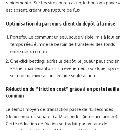
rapidement ». Sur les sites pure‑casino, le bouton « parier »
est absent, créant une rupture de flux.
Optimisation du parcours client du dépôt à la mise
Portefeuille commun : un seul solde visible, mis à jour en
temps réel, élimine le besoin de transférer des fonds
entre deux comptes.
One‑click betting : après le dépôt, le joueur peut choisir
« Parier maintenant » sur un événement ou « Jouer spin »
sur une machine à sous en une seule action.
Réduction du “friction cost” grâce à un portefeuille
commun
Le temps moyen de transaction passe de 45 secondes
(deux comptes séparés) à 12 secondes (interface unifiée).
Cette réduction de friction se traduit par un taux de