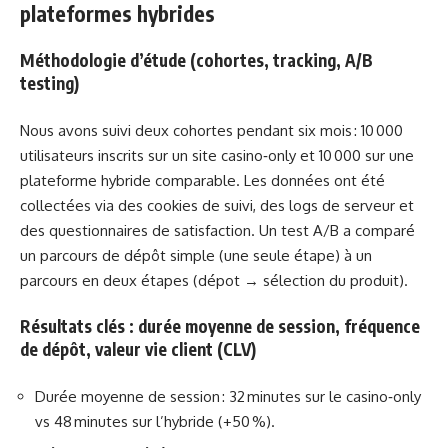
plateformes hybrides
Méthodologie d’étude (cohortes, tracking, A/B
testing)
Nous avons suivi deux cohortes pendant six mois : 10 000
utilisateurs inscrits sur un site casino‑only et 10 000 sur une
plateforme hybride comparable. Les données ont été
collectées via des cookies de suivi, des logs de serveur et
des questionnaires de satisfaction. Un test A/B a comparé
un parcours de dépôt simple (une seule étape) à un
parcours en deux étapes (dépot → sélection du produit).
Résultats clés : durée moyenne de session, fréquence
de dépôt, valeur vie client (CLV)
Durée moyenne de session : 32 minutes sur le casino‑only
vs 48 minutes sur l’hybride (+50 %).