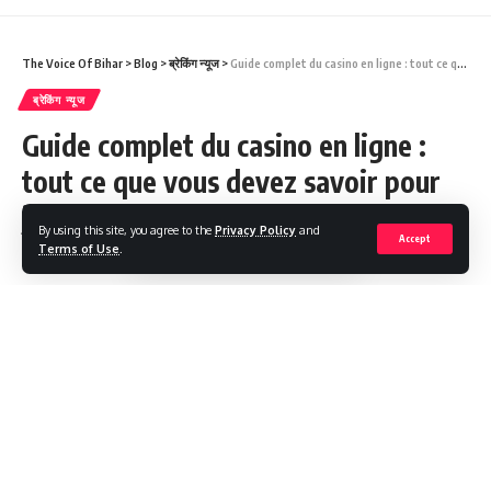
The Voice Of Bihar
>
Blog
>
ब्रेकिंग न्यूज
>
Guide complet du casino en ligne : tout ce que vous devez savoir pour jouer en toute sécurité et maximiser vos gains
ब्रेकिंग न्यूज
Guide complet du casino en ligne :
tout ce que vous devez savoir pour
jouer en toute sécurité et maximiser
By using this site, you agree to the
Privacy Policy
and
Accept
vos gains
Terms of Use
.
Share
13 Min Read
Arbaz Salim
Last updated: 2026/04/14 at 10:59 PM
Guide complet du casino en ligne :