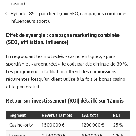
casino).
Hybride : 85 € par client (mix SEO, campagnes combinées,
influenceurs sport).
Effet de synergie : campagne marketing combinée
(SEO, affiliation, influence)
En regroupant les mots‑clés « casino en ligne », « paris
sportifs » et « argent réel », le coût par clic diminue de 30 %.
Les programmes d’affiliation offrent des commissions
récurrentes lorsqu’un client utilise à la fois le bonus casino
et le pari gratuit.
Retour sur investissement (ROI) détaillé sur 12 mois
Segment
Revenus 12 mois
CAC total
ROI
Casino‑only
1 500 000 €
1 200 000 €
25 %
Hybride
2 340 000 €
850 000 €
175 %