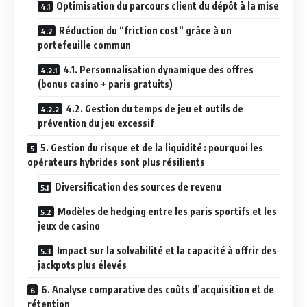
Optimisation du parcours client du dépôt à la mise
Réduction du “friction cost” grâce à un
portefeuille commun
4.1. Personnalisation dynamique des offres
(bonus casino + paris gratuits)
4.2. Gestion du temps de jeu et outils de
prévention du jeu excessif
5. Gestion du risque et de la liquidité : pourquoi les
opérateurs hybrides sont plus résilients
Diversification des sources de revenu
Modèles de hedging entre les paris sportifs et les
jeux de casino
Impact sur la solvabilité et la capacité à offrir des
jackpots plus élevés
6. Analyse comparative des coûts d’acquisition et de
rétention