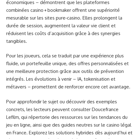
économiques – démontrent que les plateformes
combinées casino + bookmaker offrent une supériorité
mesurable sur les sites pure‑casino. Elles prolongent la
durée de session, augmentent la valeur vie client et
réduisent les coûts d’acquisition grâce à des synergies
tangibles.
Pour les joueurs, cela se traduit par une expérience plus
fluide, un portefeuille unique, des offres personnalisées et
une meilleure protection grâce aux outils de prévention
intégrés. Les évolutions à venir – IA, tokenisation et
métavers – promettent de renforcer encore cet avantage.
Pour approfondir le sujet ou découvrir des exemples
concrets, les lecteurs peuvent consulter Doucefrance
Lefilm, qui répertorie des ressources sur les tendances du
jeu en ligne, ainsi que des guides neutres sur le casino légal
en France. Explorez les solutions hybrides dès aujourd’hui et