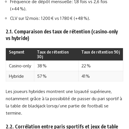
Fréquence de dépôt mensuelle : 1,8 fois vs 2,6 fois
(+44 %).
CLV sur 12 mois : 1 200 € vs 1 780 € (+48 %).
2.1. Comparaison des taux de rétention (casino‑only
vs hybride)
Segment
Taux de rétention
Taux de rétention 90 j
30 j
Casino‑only
38 %
22 %
Hybride
57 %
41 %
Les joueurs hybrides montrent une loyauté supérieure,
notamment grâce à la possibilité de passer du pari sportif à
la table de blackjack lorsqu’une partie de football se
termine.
2.2. Corrélation entre paris sportifs et jeux de table