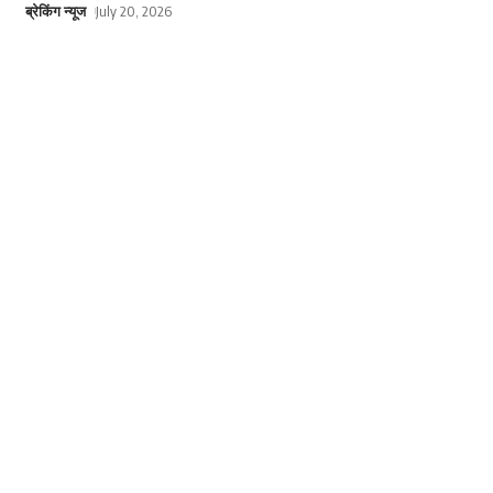
ब्रेकिंग न्यूज
July 20, 2026