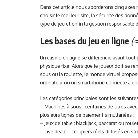
Dans cet article nous aborderons cinq axes ma
choisir le meilleur site, la sécurité des do
type de jeu et enfin la gestion responsable 
Les bases du jeu en ligne
(≈
Un casino en ligne se différencie avant tout 
physique fixe. Alors que le joueur doit se r
sous ou la roulette, le monde virtuel propo
ordinateur ou un smartphone connecté à un
Les catégories principales sont les suivantes
– Machines à sous : centaines de titres ave
plusieurs lignes de paiement simultanées ;
– Jeux de table : blackjack, baccarat ou roul
– Live dealer : croupiers réels diffusés en