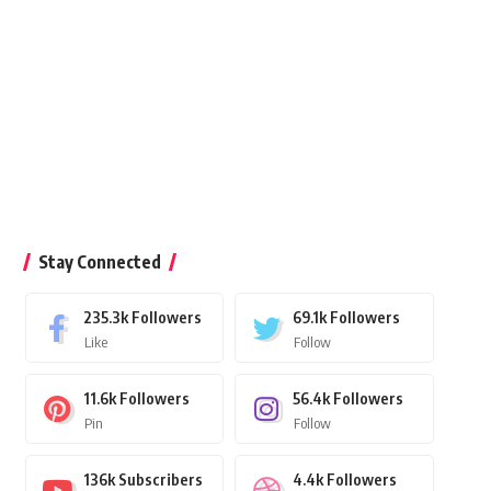
Stay Connected
235.3k
Followers
69.1k
Followers
Like
Follow
11.6k
Followers
56.4k
Followers
Pin
Follow
136k
Subscribers
4.4k
Followers