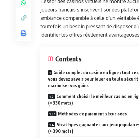
L’essor des casinos virtuels ne montre aucu
joueurs français s’inscrivent sur des plate
ambiance comparable à celle d’un véritable é
toutefois un besoin pressant de disposer d’u
identifier les offres réellement avantageuses 
Contents
Guide complet du casino en ligne : tout ce 
vous devez savoir pour jouer en toute sécurit
maximiser vos gains
Comment choisir le meilleur casino en li
(≈ 330 mots)
Méthodes de paiement sécurisées
Stratégies gagnantes aux jeux populaire
(≈ 390 mots)