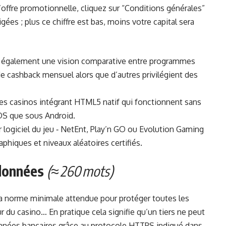
’offre promotionnelle, cliquez sur “Conditions générales”
es ; plus ce chiffre est bas, moins votre capital sera
nt également une vision comparative entre programmes
de cashback mensuel alors que d’autres privilégient des
 les casinos intégrant HTML5 natif qui fonctionnent sans
OS que sous Android.
r logiciel du jeu ‑ NetEnt, Play’n GO ou Evolution Gaming
phiques et niveaux aléatoires certifiés.
 données
(≈ 260 mots)
la norme minimale attendue pour protéger toutes les
ur du casino… En pratique cela signifie qu’un tiers ne peut
données bancaires grâce au protocole HTTPS indiqué dans