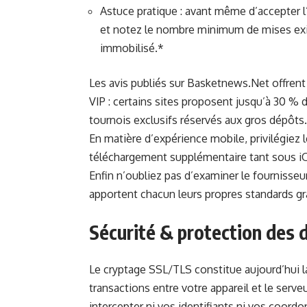
Astuce pratique : avant même d’accepter l
et notez le nombre minimum de mises exigé
immobilisé.*
Les avis publiés sur Basketnews.Net offre
VIP : certains sites proposent jusqu’à 30 % 
tournois exclusifs réservés aux gros dépôts.
En matière d’expérience mobile, privilégiez
téléchargement supplémentaire tant sous i
Enfin n’oubliez pas d’examiner le fournisseu
apportent chacun leurs propres standards gra
Sécurité & protection des
Le cryptage SSL/TLS constitue aujourd’hui 
transactions entre votre appareil et le serve
intercepter ni vos identifiants ni vos coor