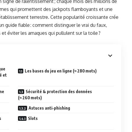
n signe de ralentissement ; chaque mois des millions de
formes qui promettent des jackpots flamboyants et une
tablissement terrestre. Cette popularité croissante crée
n guide fiable : comment distinguer le vrai du faux,
et éviter les arnaques qui pullulent sur la toile ?
que
Les bases du jeu en ligne (≈ 280 mots)
é et
gne
Sécurité & protection des données
(≈ 260 mots)
Astuces anti‑phishing
s
Slots