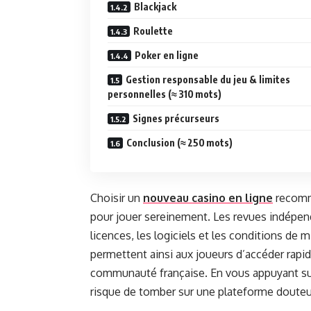
Blackjack
Roulette
Poker en ligne
Gestion responsable du jeu & limites
personnelles (≈ 310 mots)
Signes précurseurs
Conclusion (≈ 250 mots)
Choisir un
nouveau casino en ligne
recomma
pour jouer sereinement. Les revues indépe
licences, les logiciels et les conditions de m
permettent ainsi aux joueurs d’accéder rapid
communauté française. En vous appuyant su
risque de tomber sur une plateforme douteu