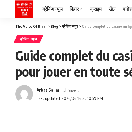
ब्रेकिंग न्यूज
बिहार
क्राइम
खेल
मनोर
The Voice Of Bihar
>
Blog
>
ब्रेकिंग न्यूज
>
Guide complet du casino en lig
ब्रेकिंग न्यूज
Guide complet du casi
pour jouer en toute s
Arbaz Salim
Last updated: 2026/04/14 at 10:59 PM