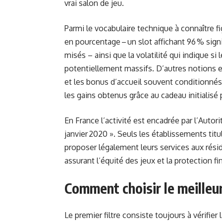
vrai salon de jeu.
Parmi le vocabulaire technique à connaître f
en pourcentage – un slot affichant 96 % sig
misés – ainsi que la volatilité qui indique 
potentiellement massifs. D’autres notions 
et les bonus d’accueil souvent conditionné
les gains obtenus grâce au cadeau initialisé 
En France l’activité est encadrée par l’Autor
janvier 2020 ». Seuls les établissements titu
proposer légalement leurs services aux résid
assurant l’équité des jeux et la protection f
Comment choisir le meilleur
Le premier filtre consiste toujours à vérifier