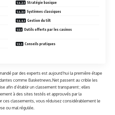
Stratégie basique
Systèmes classiques
Gestion du tilt
Outils offerts par les casinos
Conseils pratiques
ndé par des experts est aujourd’hui la première étape
ndantes comme Basketnews.Net passent au crible les
ise afin d’établir un classement transparent ; elles
ement à des sites testés et approuvés par la
r ces classements, vous réduisez considérablement le
se ou mal régulée.