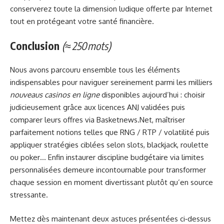
conserverez toute la dimension ludique offerte par Internet
tout en protégeant votre santé financière.
Conclusion
(≈ 250 mots)
Nous avons parcouru ensemble tous les éléments
indispensables pour naviguer sereinement parmi les milliers
nouveau​s casinos en ligne
disponibles aujourd’hui : choisir
judicieusement grâce aux licences ANJ validées puis
comparer leurs offres via Basketnews.Net, maîtriser
parfaitement notions telles que RNG / RTP / volatilité puis
appliquer stratégies ciblées selon slots, blackjack, roulette
ou poker… Enfin instaurer discipline budgétaire via limites
personnalisées demeure incontournable pour transformer
chaque session en moment divertissant plutôt qu’en source
stressante.
Mettez dès maintenant deux astuces présentées ci‑dessus