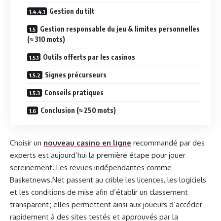
Gestion du tilt
Gestion responsable du jeu & limites personnelles
(≈ 310 mots)
Outils offerts par les casinos
Signes précurseurs
Conseils pratiques
Conclusion (≈ 250 mots)
Choisir un
nouveau casino en ligne
recommandé par des
experts est aujourd’hui la première étape pour jouer
sereinement. Les revues indépendantes comme
Basketnews.Net passent au crible les licences, les logiciels
et les conditions de mise afin d’établir un classement
transparent ; elles permettent ainsi aux joueurs d’accéder
rapidement à des sites testés et approuvés par la