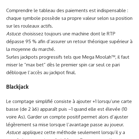
Comprendre le tableau des paiements est indispensable :
chaque symbole possède sa propre valeur selon sa position
sur les rouleaux actifs.
Astuce
: choisissez toujours une machine dont le RTP
dépasse 95 % afin d’assurer un retour théorique supérieur à
la moyenne du marché.
Surles jackpots progressifs tels que Mega Moolah™, il faut
miser le “max bet” dès le premier spin car seul ce pari
débloque l’accès au jackpot final.
Blackjack
Le comptage simplifié consiste à ajouter +1 lorsqu’une carte
basse (de 2 à6) apparaît puis –1 quand elle est élevée (10
voire As). Garder un compte positif permet alors d’ajuster
légèrement sa mise lorsque l’avantage passe au joueur.
Astuce
: appliquez cette méthode seulement lorsqu’il y a