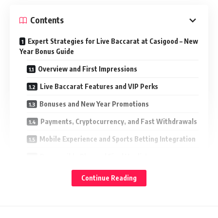
Contents
Expert Strategies for Live Baccarat at Casigood – New
Year Bonus Guide
Overview and First Impressions
Live Baccarat Features and VIP Perks
Bonuses and New Year Promotions
Payments, Cryptocurrency, and Fast Withdrawals
Mobile Experience and Sports Betting Integration
Responsible Play and Final Verdict
Continue Reading
In the next sections we’ll break down why Casigood’s live
baccarat stands out, how to maximise the New Year bonus,
and what tools you need for a smooth, secure gaming