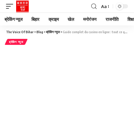
Aa
ब्रेकिंग न्यूज
बिहार
क्राइम
खेल
मनोरंजन
राजनीति
शिक्ष
The Voice Of Bihar
>
Blog
>
ब्रेकिंग न्यूज
>
Guide complet du casino en ligne : tout ce que vous devez savoir pour jouer en toute sécurité et maximiser vos gains
ब्रेकिंग न्यूज