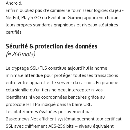
Android.
Enfin n’oubliez pas d’examiner le fournisseur logiciel du jeu ‑
NetEnt, Play’n GO ou Evolution Gaming apportent chacun
leurs propres standards graphiques et niveaux aléatoires
certifiés.
Sécurité & protection des données
(≈ 260 mots)
Le cryptage SSL/TLS constitue aujourd’hui la norme
minimale attendue pour protéger toutes les transactions
entre votre appareil et le serveur du casino… En pratique
cela signifie qu’un tiers ne peut intercepter ni vos
identifiants ni vos coordonnées bancaires grâce au
protocole HTTPS indiqué dans la barre URL.
Les plateformes évaluées positivement par
Basketnews.Net affichent systématiquement leur certificat
SSL avec chiffrement AES‑256 bits – niveau équivalent