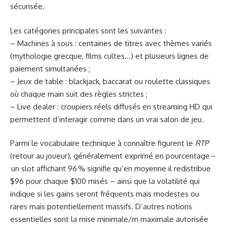
sécurisée.
Les catégories principales sont les suivantes :
– Machines à sous : centaines de titres avec thèmes variés
(mythologie grecque, films cultes…) et plusieurs lignes de
paiement simultanées ;
– Jeux de table : blackjack, baccarat ou roulette classiques
où chaque main suit des règles strictes ;
– Live dealer : croupiers réels diffusés en streaming HD qui
permettent d’interagir comme dans un vrai salon de jeu.
Parmi le vocabulaire technique à connaître figurent le
RTP
(retour au joueur), généralement exprimé en pourcentage –
un slot affichant 96 % signifie qu’en moyenne il redistribue
$96 pour chaque $100 misés – ainsi que la volatilité qui
indique si les gains seront fréquents mais modestes ou
rares mais potentiellement massifs. D’autres notions
essentielles sont la mise minimale/m maximale autorisée