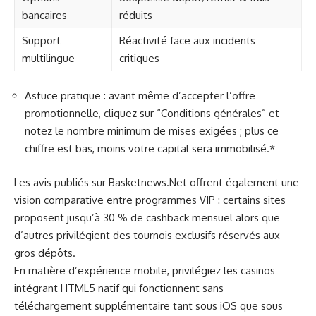
bancaires
réduits
Support
Réactivité face aux incidents
multilingue
critiques
Astuce pratique : avant même d’accepter l’offre
promotionnelle, cliquez sur “Conditions générales” et
notez le nombre minimum de mises exigées ; plus ce
chiffre est bas, moins votre capital sera immobilisé.*
Les avis publiés sur Basketnews.Net offrent également une
vision comparative entre programmes VIP : certains sites
proposent jusqu’à 30 % de cashback mensuel alors que
d’autres privilégient des tournois exclusifs réservés aux
gros dépôts.
En matière d’expérience mobile, privilégiez les casinos
intégrant HTML5 natif qui fonctionnent sans
téléchargement supplémentaire tant sous iOS que sous