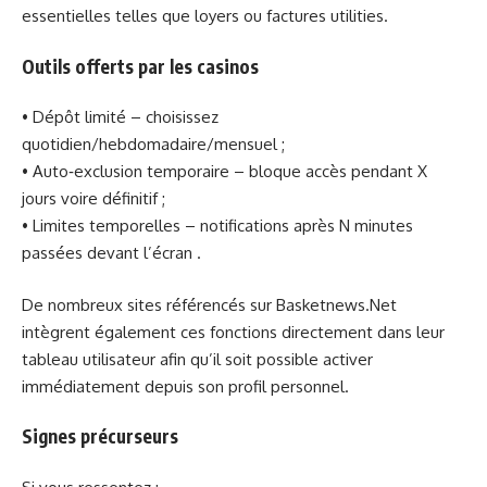
essentielles telles que loyers ou factures utilities.
Outils offerts par les casinos
• Dépôt limité – choisissez
quotidien/hebdomadaire/mensuel ;
• Auto‑exclusion temporaire – bloque accès pendant X
jours voire définitif ;
• Limites temporelles – notifications après N minutes
passées devant l’écran .
De nombreux sites référencés sur Basketnews.Net
intègrent également ces fonctions directement dans leur
tableau utilisateur afin qu’il soit possible activer
immédiatement depuis son profil personnel.
Signes précurseurs