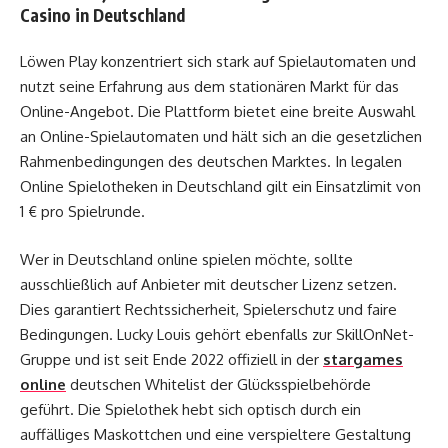
Casino in Deutschland
Löwen Play konzentriert sich stark auf Spielautomaten und
nutzt seine Erfahrung aus dem stationären Markt für das
Online-Angebot. Die Plattform bietet eine breite Auswahl
an Online-Spielautomaten und hält sich an die gesetzlichen
Rahmenbedingungen des deutschen Marktes. In legalen
Online Spielotheken in Deutschland gilt ein Einsatzlimit von
1 € pro Spielrunde.
Wer in Deutschland online spielen möchte, sollte
ausschließlich auf Anbieter mit deutscher Lizenz setzen.
Dies garantiert Rechtssicherheit, Spielerschutz und faire
Bedingungen. Lucky Louis gehört ebenfalls zur SkillOnNet-
Gruppe und ist seit Ende 2022 offiziell in der
stargames
online
deutschen Whitelist der Glücksspielbehörde
geführt. Die Spielothek hebt sich optisch durch ein
auffälliges Maskottchen und eine verspieltere Gestaltung