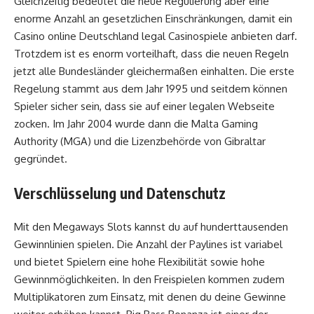
Gleichzeitig bedeutet die neue Regulierung aber eine
enorme Anzahl an gesetzlichen Einschränkungen, damit ein
Casino online Deutschland legal Casinospiele anbieten darf.
Trotzdem ist es enorm vorteilhaft, dass die neuen Regeln
jetzt alle Bundesländer gleichermaßen einhalten. Die erste
Regelung stammt aus dem Jahr 1995 und seitdem können
Spieler sicher sein, dass sie auf einer legalen Webseite
zocken. Im Jahr 2004 wurde dann die Malta Gaming
Authority (MGA) und die Lizenzbehörde von Gibraltar
gegründet.
Verschlüsselung und Datenschutz
Mit den Megaways Slots kannst du auf hunderttausenden
Gewinnlinien spielen. Die Anzahl der Paylines ist variabel
und bietet Spielern eine hohe Flexibilität sowie hohe
Gewinnmöglichkeiten. In den Freispielen kommen zudem
Multiplikatoren zum Einsatz, mit denen du deine Gewinne