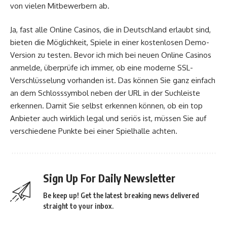
von vielen Mitbewerbern ab.
Ja, fast alle Online Casinos, die in Deutschland erlaubt sind,
bieten die Möglichkeit, Spiele in einer kostenlosen Demo-
Version zu testen. Bevor ich mich bei neuen Online Casinos
anmelde, überprüfe ich immer, ob eine moderne SSL-
Verschlüsselung vorhanden ist. Das können Sie ganz einfach
an dem Schlosssymbol neben der URL in der Suchleiste
erkennen. Damit Sie selbst erkennen können, ob ein top
Anbieter auch wirklich legal und seriös ist, müssen Sie auf
verschiedene Punkte bei einer Spielhalle achten.
Sign Up For Daily Newsletter
Be keep up! Get the latest breaking news delivered
straight to your inbox.