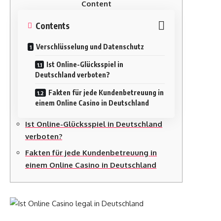
Content
Contents
Verschlüsselung und Datenschutz
Ist Online-Glücksspiel in
Deutschland verboten?
Fakten für jede Kundenbetreuung in
einem Online Casino in Deutschland
Ist Online-Glücksspiel in Deutschland
verboten?
Fakten für jede Kundenbetreuung in
einem Online Casino in Deutschland