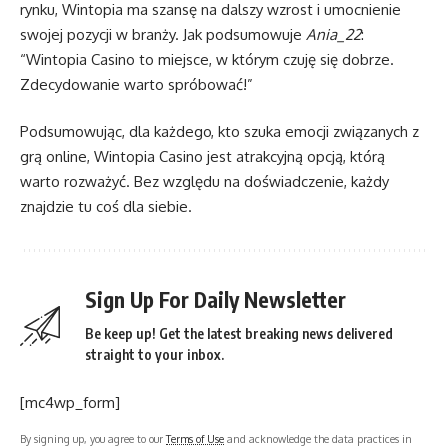
rynku, Wintopia ma szansę na dalszy wzrost i umocnienie
swojej pozycji w branży. Jak podsumowuje
Ania_22
:
“Wintopia Casino to miejsce, w którym czuję się dobrze.
Zdecydowanie warto spróbować!”
Podsumowując, dla każdego, kto szuka emocji związanych z
grą online, Wintopia Casino jest atrakcyjną opcją, którą
warto rozważyć. Bez względu na doświadczenie, każdy
znajdzie tu coś dla siebie.
Sign Up For Daily Newsletter
Be keep up! Get the latest breaking news delivered
straight to your inbox.
[mc4wp_form]
By signing up, you agree to our
Terms of Use
and acknowledge the data practices in