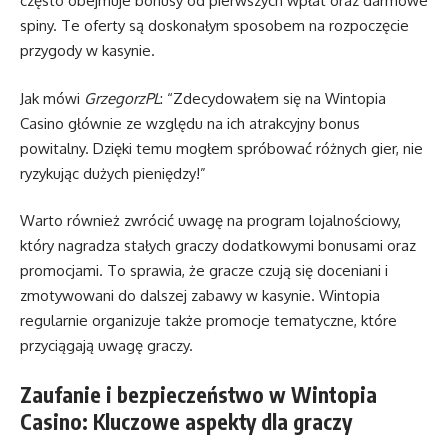
często obejmuje bonusy od pierwszych wpłat oraz darmowe
spiny. Te oferty są doskonałym sposobem na rozpoczęcie
przygody w kasynie.
Jak mówi
GrzegorzPL
: “Zdecydowałem się na Wintopia
Casino głównie ze względu na ich atrakcyjny bonus
powitalny. Dzięki temu mogłem spróbować różnych gier, nie
ryzykując dużych pieniędzy!”
Warto również zwrócić uwagę na program lojalnościowy,
który nagradza stałych graczy dodatkowymi bonusami oraz
promocjami. To sprawia, że gracze czują się doceniani i
zmotywowani do dalszej zabawy w kasynie. Wintopia
regularnie organizuje także promocje tematyczne, które
przyciągają uwagę graczy.
Zaufanie i bezpieczeństwo w Wintopia
Casino: Kluczowe aspekty dla graczy