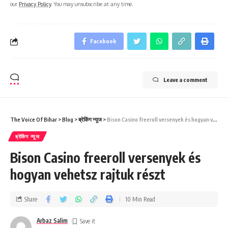
our
Privacy Policy
. You may unsubscribe at any time.
Facebook
Leave a comment
The Voice Of Bihar
>
Blog
>
ब्रेकिंग न्यूज
>
Bison Casino freeroll versenyek és hogyan vehetsz rajtuk részt
ब्रेकिंग न्यूज
Bison Casino freeroll versenyek és
hogyan vehetsz rajtuk részt
Share
10 Min Read
Arbaz Salim