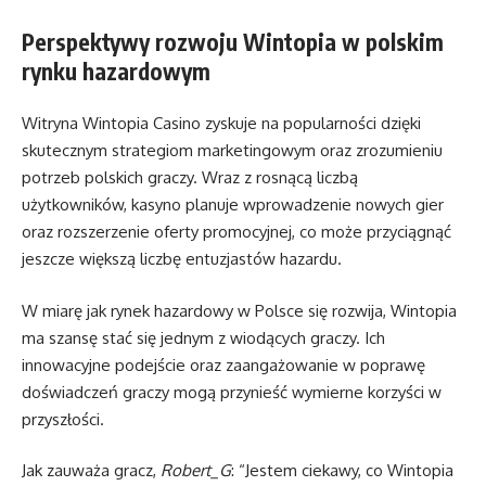
Perspektywy rozwoju Wintopia w polskim
rynku hazardowym
Witryna Wintopia Casino zyskuje na popularności dzięki
skutecznym strategiom marketingowym oraz zrozumieniu
potrzeb polskich graczy. Wraz z rosnącą liczbą
użytkowników, kasyno planuje wprowadzenie nowych gier
oraz rozszerzenie oferty promocyjnej, co może przyciągnąć
jeszcze większą liczbę entuzjastów hazardu.
W miarę jak rynek hazardowy w Polsce się rozwija, Wintopia
ma szansę stać się jednym z wiodących graczy. Ich
innowacyjne podejście oraz zaangażowanie w poprawę
doświadczeń graczy mogą przynieść wymierne korzyści w
przyszłości.
Jak zauważa gracz,
Robert_G
: “Jestem ciekawy, co Wintopia