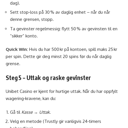
dag).
Sett stop‑loss på 30 % av daglig enhet – når du når
denne grensen, stopp.
Ta gevinster regelmessig: flytt 50 % av gevinsten til en
“sikker” konto.
Quick Win:
Hvis du har 500 kr på kontoen, spill maks 25 kr
per spin. Dette gir deg minst 20 spins før du når daglig
grense.
Steg 5 – Uttak og raske gevinster
Unibet Casino er kjent for hurtige uttak. Når du har oppfylt
wagering‑kravene, kan du:
Gå til
Kasse
→
Uttak
.
Velg en metode (Trustly gir vanligvis 24‑timers