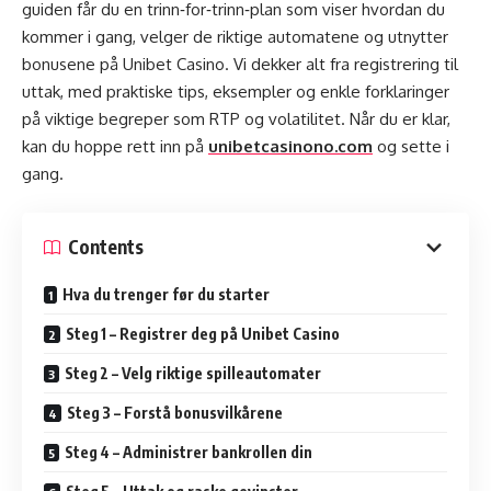
guiden får du en trinn‑for‑trinn‑plan som viser hvordan du
kommer i gang, velger de riktige automatene og utnytter
bonusene på Unibet Casino. Vi dekker alt fra registrering til
uttak, med praktiske tips, eksempler og enkle forklaringer
på viktige begreper som RTP og volatilitet. Når du er klar,
kan du hoppe rett inn på
unibetcasinono.com
og sette i
gang.
Contents
Hva du trenger før du starter
Steg 1 – Registrer deg på Unibet Casino
Steg 2 – Velg riktige spilleautomater
Steg 3 – Forstå bonusvilkårene
Steg 4 – Administrer bankrollen din