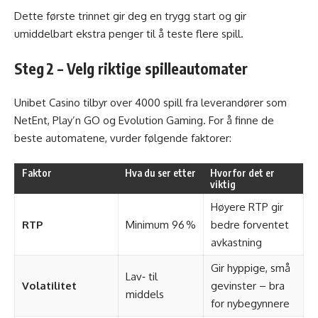
Dette første trinnet gir deg en trygg start og gir
umiddelbart ekstra penger til å teste flere spill.
Steg 2 – Velg riktige spilleautomater
Unibet Casino tilbyr over 4000 spill fra leverandører som
NetEnt, Play’n GO og Evolution Gaming. For å finne de
beste automatene, vurder følgende faktorer:
Faktor
Hva du ser etter
Hvorfor det er
viktig
Høyere RTP gir
RTP
Minimum 96 %
bedre forventet
avkastning
Gir hyppige, små
Lav‑ til
Volatilitet
gevinster – bra
middels
for nybegynnere