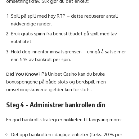
omsetningskrav. Slik gjør du det enkelt:
Spill på spill med høy RTP – dette reduserer antall
nødvendige runder.
Bruk gratis spinn fra bonustilbudet på spill med lav
volatilitet.
Hold deg innenfor innsatsgrensen – unngå å satse mer
enn 5 % av bankroll per spin.
Did You Know?
På Unibet Casino kan du bruke
bonuspengene på både slots og bordspill, men
omsetningskravene gjelder kun for slots.
Steg 4 – Administrer bankrollen din
En god bankroll‑strategi er nøkkelen til langvarig moro:
Del opp bankrollen i daglige enheter (f.eks. 20 % per