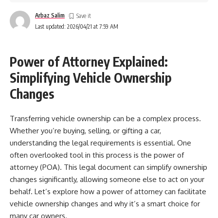
Arbaz Salim
Last updated: 2026/04/21 at 7:59 AM
Power of Attorney Explained:
Simplifying Vehicle Ownership
Changes
Transferring vehicle ownership can be a complex process.
Whether you’re buying, selling, or gifting a car,
understanding the legal requirements is essential. One
often overlooked tool in this process is the power of
attorney (POA). This legal document can simplify ownership
changes significantly, allowing someone else to act on your
behalf. Let’s explore how a power of attorney can facilitate
vehicle ownership changes and why it’s a smart choice for
many car owners.