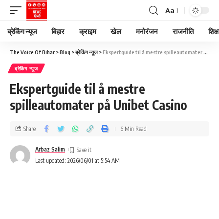
Aa
ब्रेकिंग न्यूज
बिहार
क्राइम
खेल
मनोरंजन
राजनीति
शिक्ष
The Voice Of Bihar
>
Blog
>
ब्रेकिंग न्यूज
>
Ekspertguide til å mestre spilleautomater på Unibet Casino
ब्रेकिंग न्यूज
Ekspertguide til å mestre
spilleautomater på Unibet Casino
Share
6 Min Read
Arbaz Salim
Last updated: 2026/06/01 at 5:54 AM