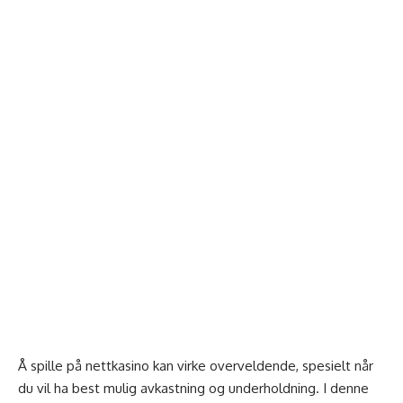
Å spille på nettkasino kan virke overveldende, spesielt når
du vil ha best mulig avkastning og underholdning. I denne