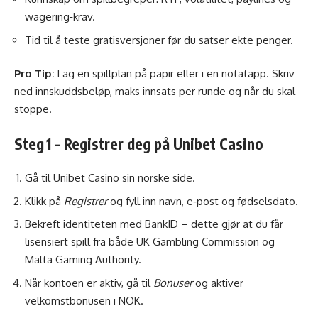
wagering‑krav.
Tid til å teste gratisversjoner før du satser ekte penger.
Pro Tip:
Lag en spillplan på papir eller i en notatapp. Skriv
ned innskuddsbeløp, maks innsats per runde og når du skal
stoppe.
Steg 1 – Registrer deg på Unibet Casino
Gå til Unibet Casino sin norske side.
Klikk på
Registrer
og fyll inn navn, e‑post og fødselsdato.
Bekreft identiteten med BankID – dette gjør at du får
lisensiert spill fra både UK Gambling Commission og
Malta Gaming Authority.
Når kontoen er aktiv, gå til
Bonuser
og aktiver
velkomstbonusen i NOK.