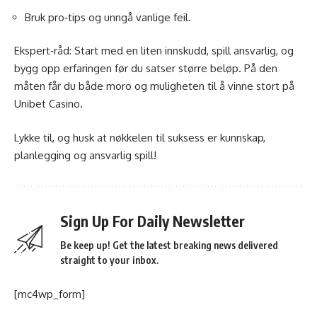
Bruk pro‑tips og unngå vanlige feil.
Ekspert‑råd: Start med en liten innskudd, spill ansvarlig, og
bygg opp erfaringen før du satser større beløp. På den
måten får du både moro og muligheten til å vinne stort på
Unibet Casino.
Lykke til, og husk at nøkkelen til suksess er kunnskap,
planlegging og ansvarlig spill!
Sign Up For Daily Newsletter
Be keep up! Get the latest breaking news delivered
straight to your inbox.
[mc4wp_form]