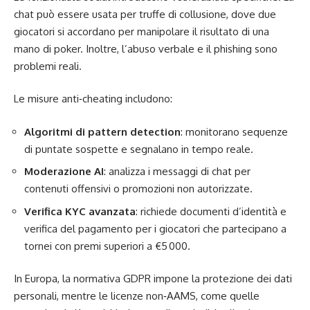
chat può essere usata per truffe di collusione, dove due
giocatori si accordano per manipolare il risultato di una
mano di poker. Inoltre, l’abuso verbale e il phishing sono
problemi reali.
Le misure anti‑cheating includono:
Algoritmi di pattern detection
: monitorano sequenze
di puntate sospette e segnalano in tempo reale.
Moderazione AI
: analizza i messaggi di chat per
contenuti offensivi o promozioni non autorizzate.
Verifica KYC avanzata
: richiede documenti d’identità e
verifica del pagamento per i giocatori che partecipano a
tornei con premi superiori a €5 000.
In Europa, la normativa GDPR impone la protezione dei dati
personali, mentre le licenze non‑AAMS, come quelle