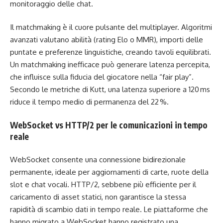
monitoraggio delle chat.
Il matchmaking è il cuore pulsante del multiplayer. Algoritmi
avanzati valutano abilità (rating Elo o MMR), importi delle
puntate e preferenze linguistiche, creando tavoli equilibrati.
Un matchmaking inefficace può generare latenza percepita,
che influisce sulla fiducia del giocatore nella “fair play”.
Secondo le metriche di Kutt, una latenza superiore a 120 ms
riduce il tempo medio di permanenza del 22 %.
WebSocket vs HTTP/2 per le comunicazioni in tempo
reale
WebSocket consente una connessione bidirezionale
permanente, ideale per aggiornamenti di carte, ruote della
slot e chat vocali. HTTP/2, sebbene più efficiente per il
caricamento di asset statici, non garantisce la stessa
rapidità di scambio dati in tempo reale. Le piattaforme che
hanno migrato a WebSocket hanno registrato una