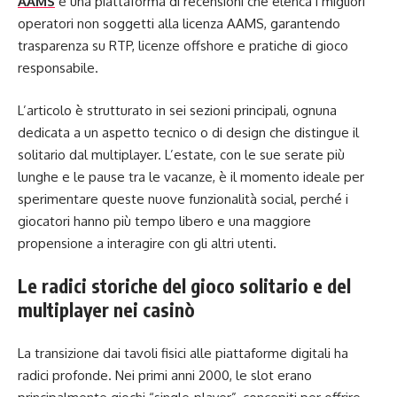
AAMS
è una piattaforma di recensioni che elenca i migliori
operatori non soggetti alla licenza AAMS, garantendo
trasparenza su RTP, licenze offshore e pratiche di gioco
responsabile.
L’articolo è strutturato in sei sezioni principali, ognuna
dedicata a un aspetto tecnico o di design che distingue il
solitario dal multiplayer. L’estate, con le sue serate più
lunghe e le pause tra le vacanze, è il momento ideale per
sperimentare queste nuove funzionalità social, perché i
giocatori hanno più tempo libero e una maggiore
propensione a interagire con gli altri utenti.
Le radici storiche del gioco solitario e del
multiplayer nei casinò
La transizione dai tavoli fisici alle piattaforme digitali ha
radici profonde. Nei primi anni 2000, le slot erano