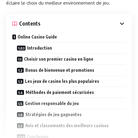
éclaire le choix du meilleur environnement de jeu.
Contents
Online Casino Guide
Introduction
Choisir son premier casino en ligne
Bonus de bienvenue et promotions
Les jeux de casino les plus populaires
Méthodes de paiement sécurisées
Gestion responsable du jeu
Stratégies de jeu gagnantes
Avis et classements des meilleurs casinos
Conclusion