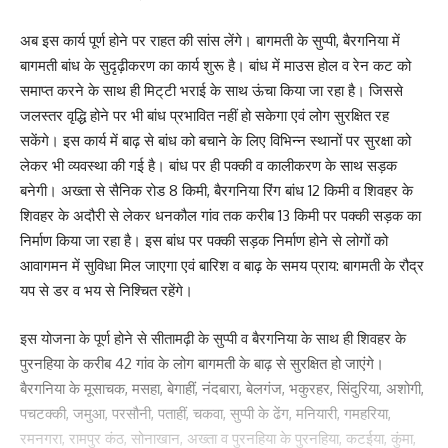
अब इस कार्य पूर्ण होने पर राहत की सांस लेंगे। बागमती के सुप्पी, बैरगनिया में
बागमती बांध के सुदृढ़ीकरण का कार्य शुरू है। बांध में माउस होल व रेन कट को
समाप्त करने के साथ ही मिट्‌टी भराई के साथ ऊंचा किया जा रहा है। जिससे
जलस्तर वृद्धि होने पर भी बांध प्रभावित नहीं हो सकेगा एवं लोग सुरक्षित रह
सकेंगे। इस कार्य में बाढ़ से बांध को बचाने के लिए विभिन्न स्थानों पर सुरक्षा को
लेकर भी व्यवस्था की गई है। बांध पर ही पक्की व कालीकरण के साथ सड़क
बनेगी। अख्ता से सैनिक रोड 8 किमी, बैरगनिया रिंग बांध 12 किमी व शिवहर के
शिवहर के अदौरी से लेकर धनकौल गांव तक करीब 13 किमी पर पक्की सड़क का
निर्माण किया जा रहा है। इस बांध पर पक्की सड़क निर्माण होने से लोगों को
आवागमन में सुविधा मिल जाएगा एवं बारिश व बाढ़ के समय प्राय: बागमती के रौद्र
यप से डर व भय से निश्चित रहेंगे।
इस योजना के पूर्ण होने से सीतामढ़ी के सुप्पी व बैरगनिया के साथ ही शिवहर के
पुरनहिया के करीब 42 गांव के लोग बागमती के बाढ़ से सुरक्षित हो जाएंगे।
बैरगनिया के मूसाचक, मसहा, बेगाहीं, नंदबारा, बेलगंज, भकुरहर, सिंदुरिया, अशोगी,
पचटक्की, जमुआ, परसौनी, पताहीं, चकवा, सुप्पी के ढेंग, मनियारी, गमहरिया,
रमनगरा, रामपुर कंठ, सोनाखान, अख्ता व पुरनहिया के पुरनहिया, कटईया, कुंमा,